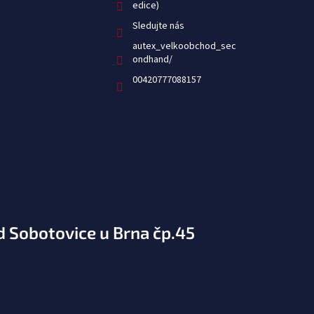
Sledujte nás
autex_velkoobchod_sec
ondhand/
00420777088157
d Sobotovice u Brna čp.45