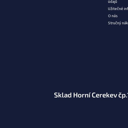
údajů
Užitečné i
O nás
Stručný nák
Sklad Horní Cerekev čp