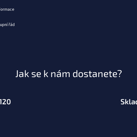
nformace
upní řád
Jak se k nám dostanete?
.120
Skla