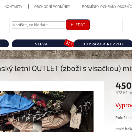
KONTAKTY
OBCHODNÍ PODMÍNKY
PODMÍNKY OCHRANY OSOBNÍC
HLEDAT
A
SLEVA
DOPRAVA a ROZVOZ
ký letní OUTLET (zboží s visačkou) m
450
372 Kč b
Měrná
Vypro
cena:
Položka 
malé balí