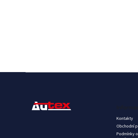
Z
á
p
a
t
Informac
í
Kontakty
Obchodní 
Podmínky o