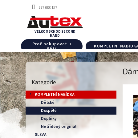
Přejít
777 088 157
na
obsah
Proč nakupovat u
KOMPLETNÍ NABÍDK
nás?
P
Dáms
o
Přeskočit
s
Kategorie
kategorie
t
r
KOMPLETNÍ NABÍDKA
a
Dětské
n
Dospělé
n
í
Doplňky
p
Netříděný originál
a
SLEVA