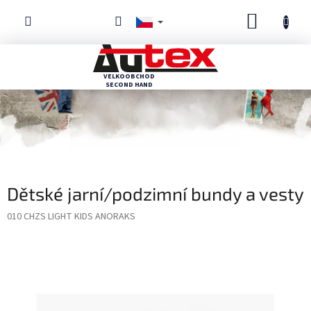
Přejít
NÁKUPN
na
obsah
KOŠÍK
Dětské jarní/podzimní bundy a vesty
010 CHZS LIGHT KIDS ANORAKS