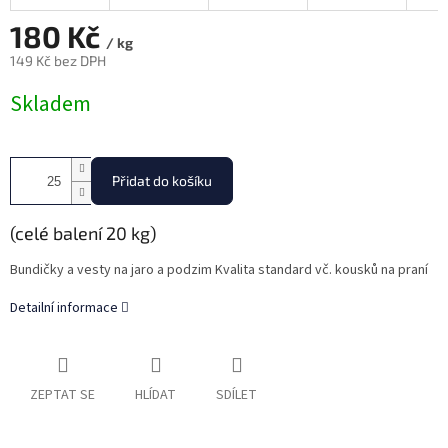
180 Kč
/ kg
149 Kč bez DPH
Měrná
Skladem
cena:
Přidat do košíku
(celé balení 20 kg)
Bundičky a vesty na jaro a podzim Kvalita standard vč. kousků na praní
Detailní informace
ZEPTAT SE
HLÍDAT
SDÍLET