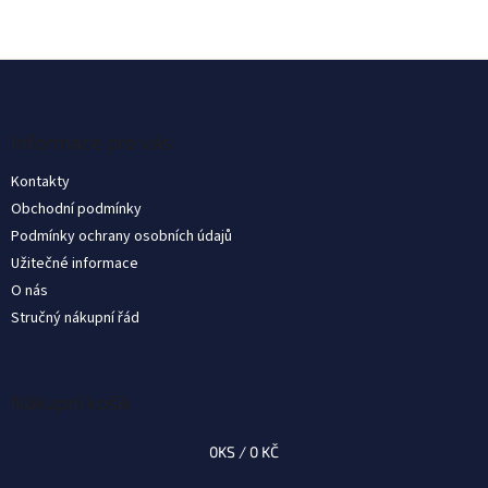
Z
á
p
a
Informace pro vás
t
Kontakty
í
Obchodní podmínky
Podmínky ochrany osobních údajů
Užitečné informace
O nás
Stručný nákupní řád
Nákupní košík
0
KS /
0 KČ