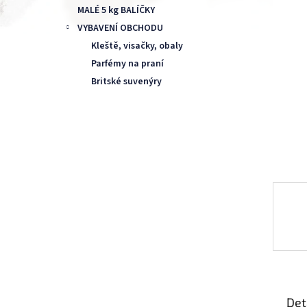
n
MALÉ 5 kg BALÍČKY
e
VYBAVENÍ OBCHODU
l
Kleště, visačky, obaly
Parfémy na praní
Britské suvenýry
Det