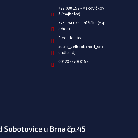
777 088 157
775 394 033
Sledujte nás
autex_velkoobchod_sec
ondhand/
00420777088157
d Sobotovice u Brna čp.45