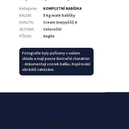
Kategorie
:
KOMPLETNÍ NABÍDKA
BALENÍ
:
5 kg malé balíčky
KVALITA
:
Cream (nejvyšší) A
SEZONA
:
Celoroční
PŮVOD
:
Anglie
Fotografie byly pořízeny v našem
skladu a mají pouze ilustrační charakter
- dokumentují vzorek balíku. Kopírování
obrázků zakázáno.
ok
Kontakt