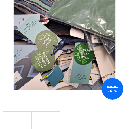
425 Kč
–41 %