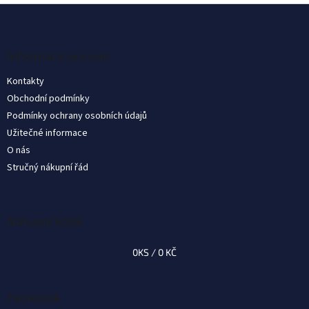
Z
á
p
a
Informace pro vás
t
Kontakty
í
Obchodní podmínky
Podmínky ochrany osobních údajů
Užitečné informace
O nás
Stručný nákupní řád
Nákupní košík
0
KS /
0 KČ
Facebook