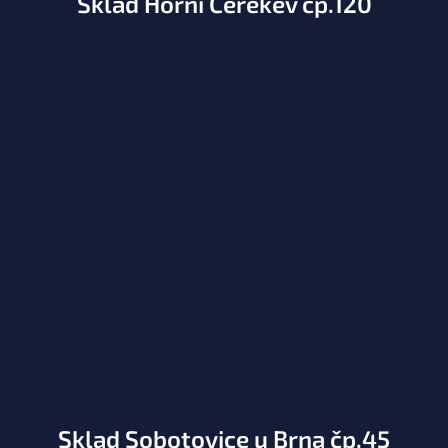
Sklad Horní Cerekev čp.120
Sklad Sobotovice u Brna čp.45