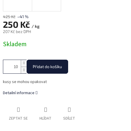
425 Kč
–41 %
250 Kč
/ kg
207 Kč bez DPH
Měrná
Skladem
cena:
Přidat do košíku
kusy se mohou opakovat
Detailní informace
ZEPTAT SE
HLÍDAT
SDÍLET