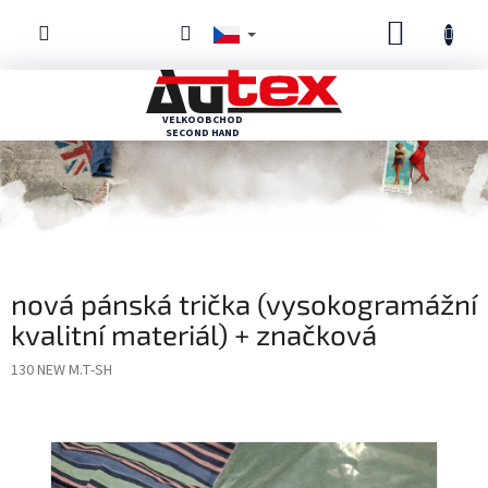
Přejít
NÁKUPN
na
obsah
KOŠÍK
nová pánská trička (vysokogramážní
kvalitní materiál) + značková
130 NEW M.T-SH