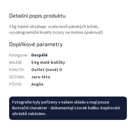
Detailní popis produktu
5 kg balení obsahuje zcela novÁ pánských triček,
vysokogramážní kvality (vzory se mohou opakovat)
Doplňkové parametry
Kategorie
:
Dospělé
BALENÍ
:
5 kg malé balíčky
KVALITA
:
Outlet (nové) O
SEZONA
:
Jaro-léto
PŮVOD
:
Anglie
Fotografie byly pořízeny v našem skladu a mají pouze
ilustrační charakter - dokumentují vzorek balíku. Kopírování
obrázků zakázáno.