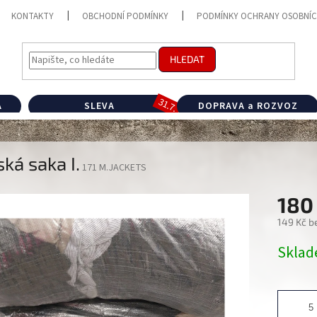
KONTAKTY
OBCHODNÍ PODMÍNKY
PODMÍNKY OCHRANY OSOBNÍC
HLEDAT
A
SLEVA
DOPRAVA a ROZVOZ
ká saka I.
171 M.JACKETS
180
149 Kč b
Měrná
Skla
cena: