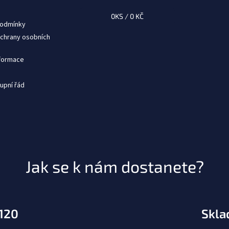
0
KS /
0 KČ
podmínky
chrany osobních
nformace
upní řád
Jak se k nám dostanete?
.120
Skla