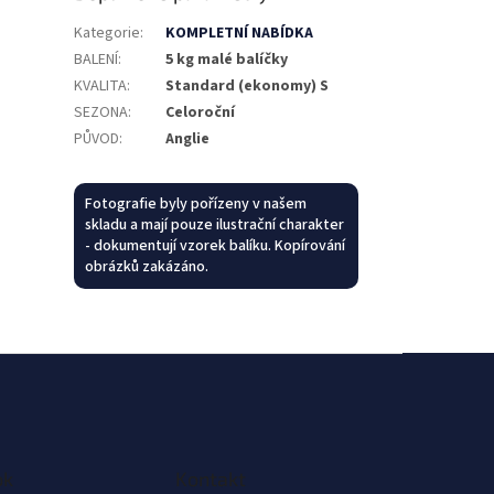
Kategorie
:
KOMPLETNÍ NABÍDKA
BALENÍ
:
5 kg malé balíčky
KVALITA
:
Standard (ekonomy) S
SEZONA
:
Celoroční
PŮVOD
:
Anglie
Fotografie byly pořízeny v našem
skladu a mají pouze ilustrační charakter
- dokumentují vzorek balíku. Kopírování
obrázků zakázáno.
ok
Kontakt