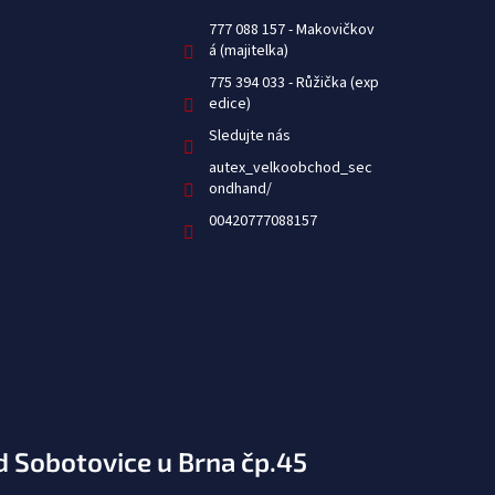
777 088 157
775 394 033
Sledujte nás
autex_velkoobchod_sec
ondhand/
00420777088157
d Sobotovice u Brna čp.45