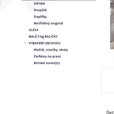
n
Dětské
e
Dospělé
l
Doplňky
Netříděný originál
SLEVA
MALÉ 5 kg BALÍČKY
VYBAVENÍ OBCHODU
Kleště, visačky, obaly
Parfémy na praní
Britské suvenýry
Det