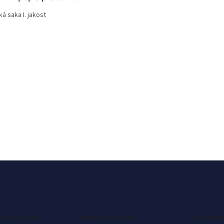
á saka I. jakost
e pro vás
Nákupní košík
Facebo