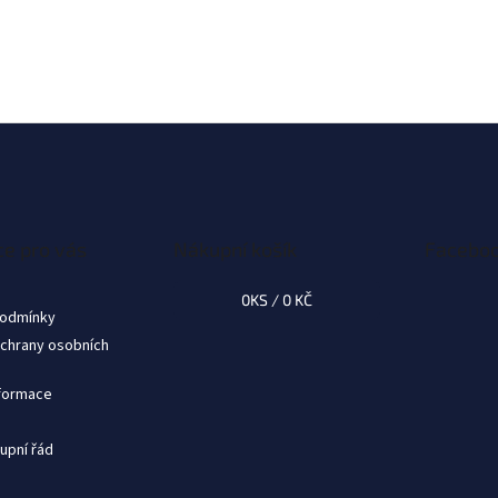
e pro vás
Nákupní košík
Facebo
0
KS /
0 KČ
podmínky
chrany osobních
nformace
upní řád