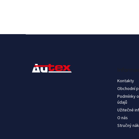
Z
á
p
a
t
Informac
í
Kontakty
Obchodní 
Podmínky o
údajů
Užitečné i
O nás
Stručný nák