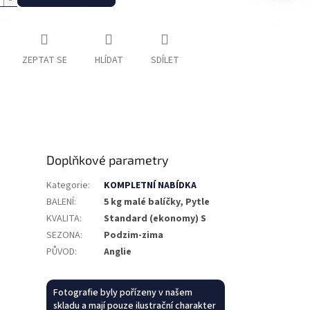
ZEPTAT SE
HLÍDAT
SDÍLET
Doplňkové parametry
Kategorie
:
KOMPLETNÍ NABÍDKA
BALENÍ
:
5 kg malé balíčky, Pytle
KVALITA
:
Standard (ekonomy) S
SEZONA
:
Podzim-zima
PŮVOD
:
Anglie
Fotografie byly pořízeny v našem
skladu a mají pouze ilustrační charakter