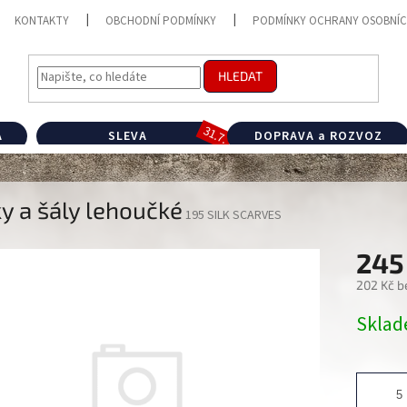
KONTAKTY
OBCHODNÍ PODMÍNKY
PODMÍNKY OCHRANY OSOBNÍC
HLEDAT
A
SLEVA
DOPRAVA a ROZVOZ
y a šály lehoučké
195 SILK SCARVES
245
202 Kč b
Měrná
Skla
cena: