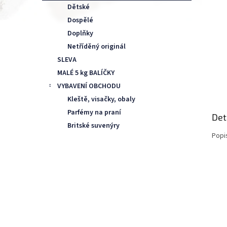
n
Dětské
e
Dospělé
l
Doplňky
Netříděný originál
SLEVA
MALÉ 5 kg BALÍČKY
VYBAVENÍ OBCHODU
Kleště, visačky, obaly
Parfémy na praní
Det
Britské suvenýry
Popi