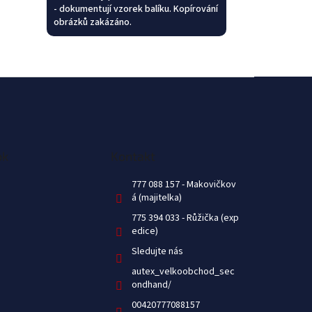
- dokumentují vzorek balíku. Kopírování
obrázků zakázáno.
ok
Kontakt
777 088 157
775 394 033
Sledujte nás
autex_velkoobchod_sec
ondhand/
00420777088157