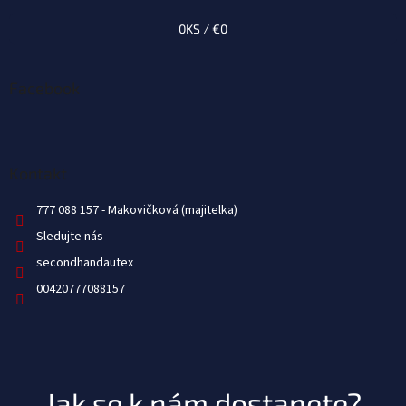
0
KS /
€0
Facebook
Kontakt
777 088 157
Sledujte nás
secondhandautex
00420777088157
Jak se k nám dostanete?