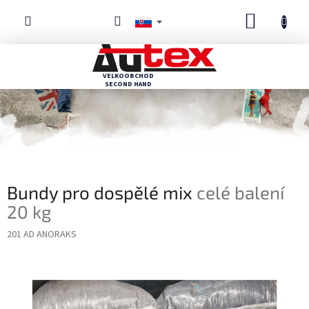
Prejsť
NÁKUP
na
obsah
KOŠÍK
Bundy pro dospělé mix
celé balení
20 kg
201 AD ANORAKS