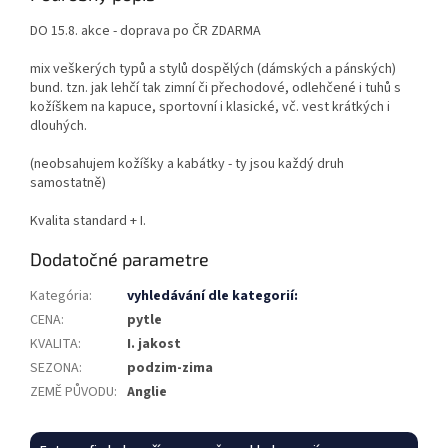
DO 15.8. akce - doprava po ČR ZDARMA
mix veškerých typů a stylů dospělých (dámských a pánských)
bund. tzn. jak lehčí tak zimní či přechodové, odlehčené i tuhů s
kožíškem na kapuce, sportovní i klasické, vč. vest krátkých i
dlouhých.
(neobsahujem kožíšky a kabátky - ty jsou každý druh
samostatně)
Kvalita standard + I.
Dodatočné parametre
Kategória
:
vyhledávání dle kategorií:
CENA
:
pytle
KVALITA
:
I. jakost
SEZONA
:
podzim-zima
ZEMĚ PŮVODU
:
Anglie