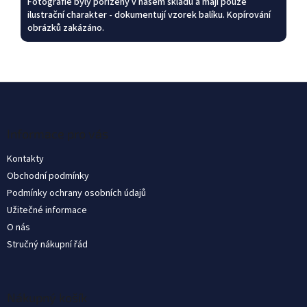
Fotografie byly pořízeny v našem skladu a mají pouze
ilustrační charakter - dokumentují vzorek balíku. Kopírování
obrázků zakázáno.
Z
á
p
ä
Informace pro vás
t
Kontakty
i
Obchodní podmínky
e
Podmínky ochrany osobních údajů
Užitečné informace
O nás
Stručný nákupní řád
Nákupný košík