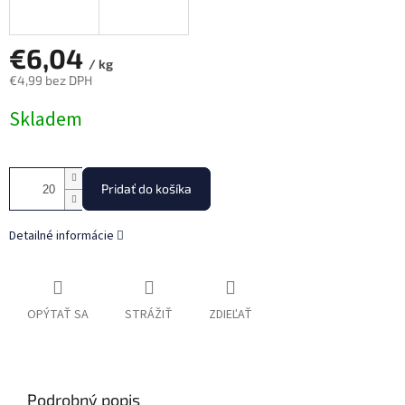
€6,04
/ kg
€4,99 bez DPH
Jednotková
Skladem
cena:
Pridať do košíka
Detailné informácie
OPÝTAŤ SA
STRÁŽIŤ
ZDIEĽAŤ
Podrobný popis