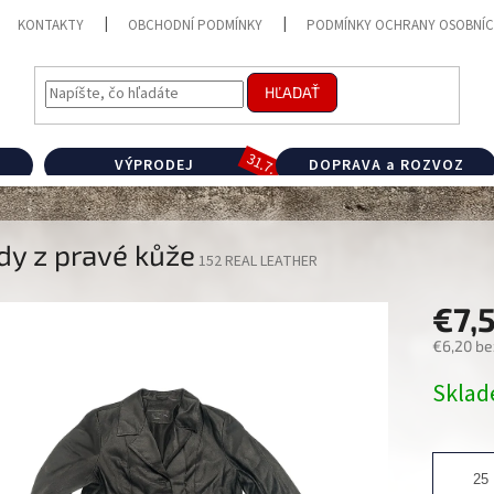
KONTAKTY
OBCHODNÍ PODMÍNKY
PODMÍNKY OCHRANY OSOBNÍC
HĽADAŤ
VÝPRODEJ
DOPRAVA a ROZVOZ
dy z pravé kůže
152 REAL LEATHER
€7,
€6,20 be
Jednotk
Skla
cena: