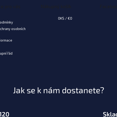
e pro vás
Nákupný košík
Facebo
0
KS /
€0
podmínky
chrany osobních
nformace
upní řád
Jak se k nám dostanete?
.120
Skla