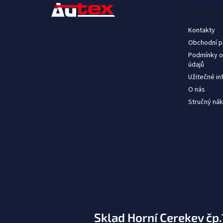
t
Informac
i
e
Kontakty
Obchodní 
Podmínky o
údajů
Užitečné i
O nás
Stručný nák
Sklad Horní Cerekev čp