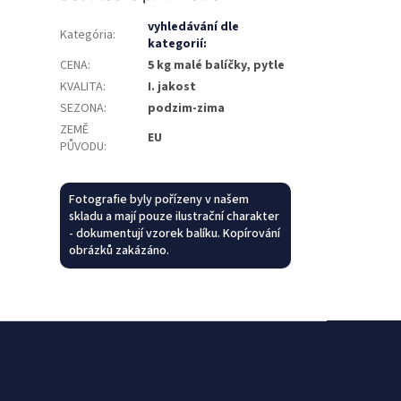
vyhledávání dle
Kategória
:
kategorií:
CENA
:
5 kg malé balíčky, pytle
KVALITA
:
I. jakost
SEZONA
:
podzim-zima
ZEMĚ
EU
PŮVODU
:
Fotografie byly pořízeny v našem
skladu a mají pouze ilustrační charakter
- dokumentují vzorek balíku. Kopírování
obrázků zakázáno.