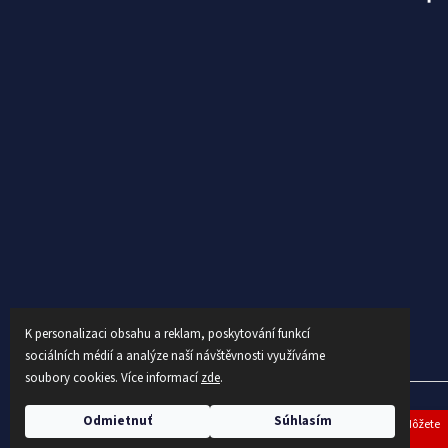
K personalizaci obsahu a reklam, poskytování funkcí
sociálních médií a analýze naší návštěvnosti využíváme
soubory cookies. Více informací
zde
.
Copyright 2026
AUTEX
. Všetky práva vyhradené.
Upraviť 
Odmietnuť
Súhlasím
Prešli sme na nový E-SHOP. Ak si neviete rady, prosím volajte 777 088 157. Môžete
filtrovať detské/dospelé, podľa kvalít, sezóny...