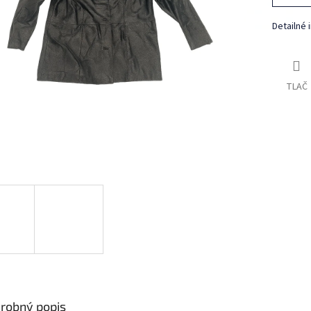
Detailné 
TLAČ
robný popis