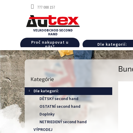
Prejsť
777 088 157
na
obsah
Proč nakupovat u
Dle kategorií:
nás?
B
Bun
o
Preskočiť
č
Kategórie
kategórie
n
ý
Dle kategorií:
p
DĚTSKÝ second hand
a
OSTATNÍ second hand
n
e
Doplnky
l
NETRIEDENÝ second hand
VÝPRODEJ