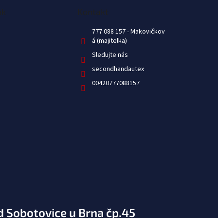
ok
Kontakt
777 088 157
Sledujte nás
secondhandautex
00420777088157
d Sobotovice u Brna čp.45