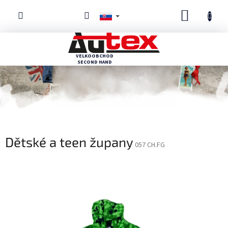
Prejsť
NÁKUP
na
obsah
KOŠÍK
Dětské a teen župany
057 CH.FG