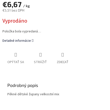
€6,67
/ kg
€5,51 bez DPH
Jednotková
Vyprodáno
cena:
Položka bola vypredaná…
Detailné informácie
OPÝTAŤ SA
STRÁŽIŤ
ZDIEĽAŤ
Podrobný popis
Pěkné dětské župany velkostní mix