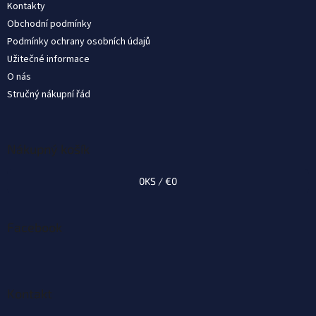
Kontakty
i
Obchodní podmínky
e
Podmínky ochrany osobních údajů
Užitečné informace
O nás
Stručný nákupní řád
Nákupný košík
0
KS /
€0
Facebook
Kontakt