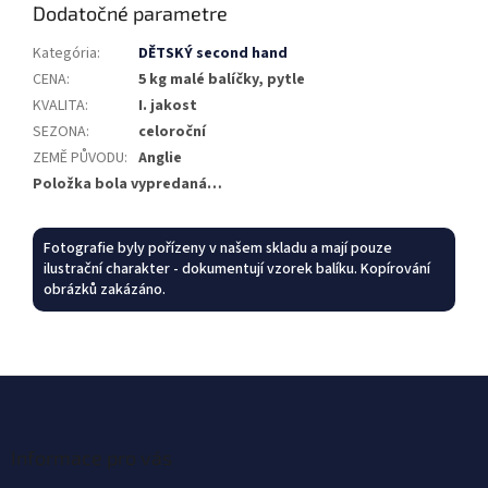
Dodatočné parametre
Kategória
:
DĚTSKÝ second hand
CENA
:
5 kg malé balíčky, pytle
KVALITA
:
I. jakost
SEZONA
:
celoroční
ZEMĚ PŮVODU
:
Anglie
Položka bola vypredaná…
Fotografie byly pořízeny v našem skladu a mají pouze
ilustrační charakter - dokumentují vzorek balíku. Kopírování
obrázků zakázáno.
Z
á
p
ä
Informace pro vás
t