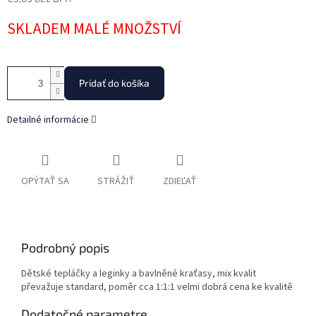
Jednotková
SKLADEM MALÉ MNOŽSTVÍ
cena:
Pridať do košíka
Detailné informácie
OPÝTAŤ SA
STRÁŽIŤ
ZDIEĽAŤ
Podrobný popis
Dětské tepláčky a leginky a bavlněné kraťasy, mix kvalit
převažuje standard, poměr cca 1:1:1 velmi dobrá cena ke kvalitě
Dodatočné parametre