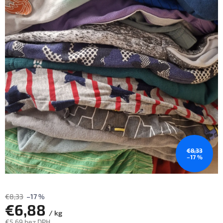
€8,33
–17 %
€8,33
–17 %
€6,88
/ kg
€5,69 bez DPH