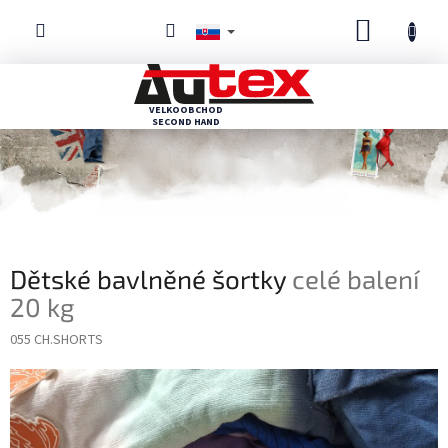
Prejsť
NÁKUP
na
obsah
KOŠÍK
Dětské bavlněné šortky
celé balení
20 kg
055 CH.SHORTS