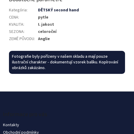
Kategória
:
DĚTSKÝ second hand
CENA
:
pytle
KVALITA
:
I. jakost
SEZONA
:
celoroční
ZEMĚ PŮVODU
:
Anglie
Fotografie byly pořízeny v našem skladu a mají pouze
ilustrační charakter - dokumentují vzorek balíku. Kopírování
obrázků zakázáno.
Z
á
p
ä
Informace pro vás
t
Kontakty
i
Obchodní podmínky
e