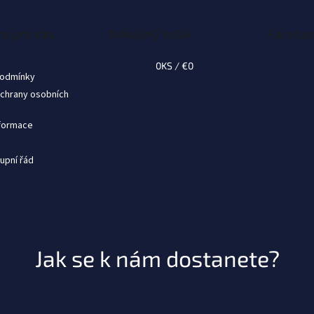
e pro vás
Nákupný košík
Facebo
0
KS /
€0
podmínky
chrany osobních
nformace
upní řád
Jak se k nám dostanete?