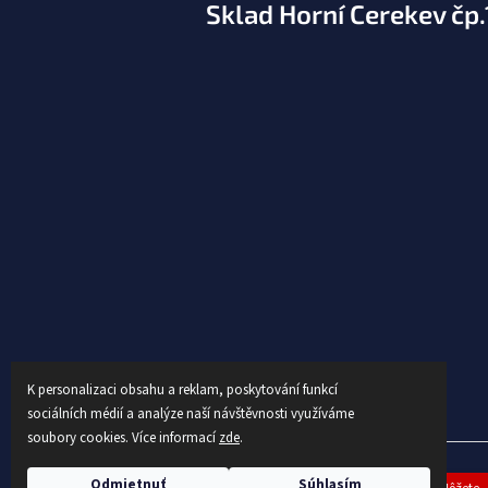
Sklad Horní Cerekev čp
K personalizaci obsahu a reklam, poskytování funkcí
sociálních médií a analýze naší návštěvnosti využíváme
soubory cookies. Více informací
zde
.
Copyright 2026
AUTEX
. Všetky práva vyhradené.
Upraviť 
Odmietnuť
Súhlasím