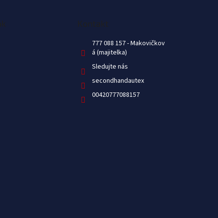
ok
Kontakt
777 088 157
Sledujte nás
secondhandautex
00420777088157