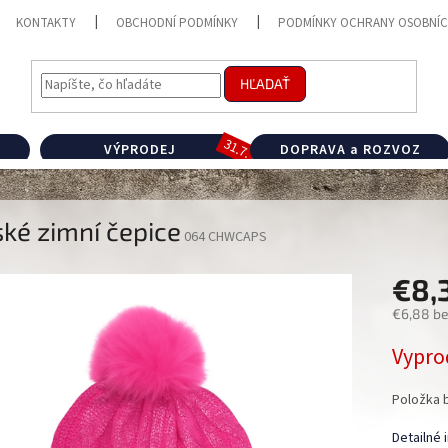
KONTAKTY
OBCHODNÍ PODMÍNKY
PODMÍNKY OCHRANY OSOBNÍC
HĽADAŤ
VÝPRODEJ
DOPRAVA a ROZVOZ
ké zimní čepice
064 CHWCAPS
€8,
€6,88 b
Jednotk
Vypro
cena:
Položka 
Detailné 