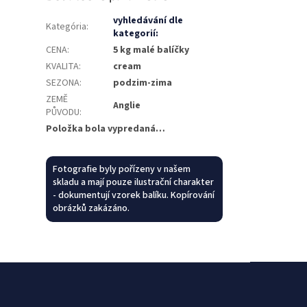
vyhledávání dle
Kategória
:
kategorií:
CENA
:
5 kg malé balíčky
KVALITA
:
cream
SEZONA
:
podzim-zima
ZEMĚ
Anglie
PŮVODU
:
Položka bola vypredaná…
Fotografie byly pořízeny v našem
skladu a mají pouze ilustrační charakter
- dokumentují vzorek balíku. Kopírování
obrázků zakázáno.