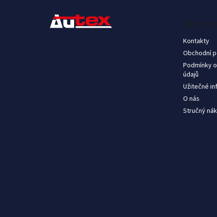
ä
t
Informac
i
e
Kontakty
Obchodní 
Podmínky o
údajů
Užitečné i
O nás
Stručný nák