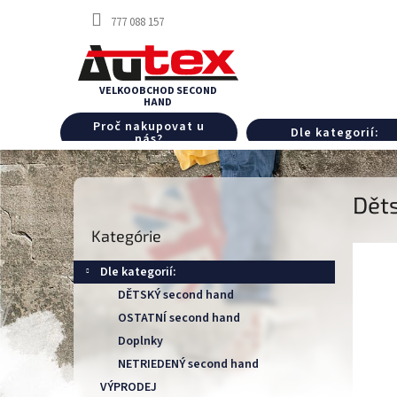
Prejsť
777 088 157
na
obsah
Proč nakupovat u
Dle kategorií:
nás?
B
Děts
o
Preskočiť
č
Kategórie
kategórie
n
ý
Dle kategorií:
p
DĚTSKÝ second hand
a
OSTATNÍ second hand
n
e
Doplnky
l
NETRIEDENÝ second hand
VÝPRODEJ