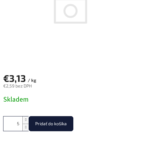
€3,13
/ kg
€2,59 bez DPH
Jednotková
Skladem
cena:
Pridať do košíka