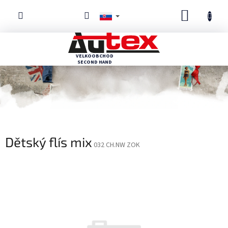
Prejsť
NÁKUP
na
obsah
KOŠÍK
Dětský flís mix
032 CH.NW ZOK