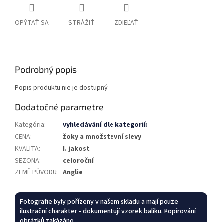
OPÝTAŤ SA
STRÁŽIŤ
ZDIEĽAŤ
Podrobný popis
Popis produktu nie je dostupný
Dodatočné parametre
Kategória
:
vyhledávání dle kategorií:
CENA
:
žoky a množstevní slevy
KVALITA
:
I. jakost
SEZONA
:
celoroční
ZEMĚ PŮVODU
:
Anglie
Fotografie byly pořízeny v našem skladu a mají pouze
ilustrační charakter - dokumentují vzorek balíku. Kopírování
obrázků zakázáno.