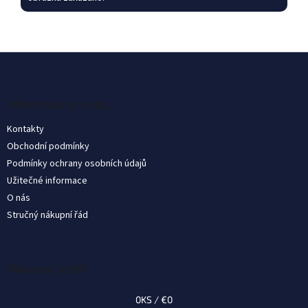
Z
á
p
ä
Informace pro vás
t
Kontakty
i
Obchodní podmínky
e
Podmínky ochrany osobních údajů
Užitečné informace
O nás
Stručný nákupní řád
Nákupný košík
0
KS /
€0