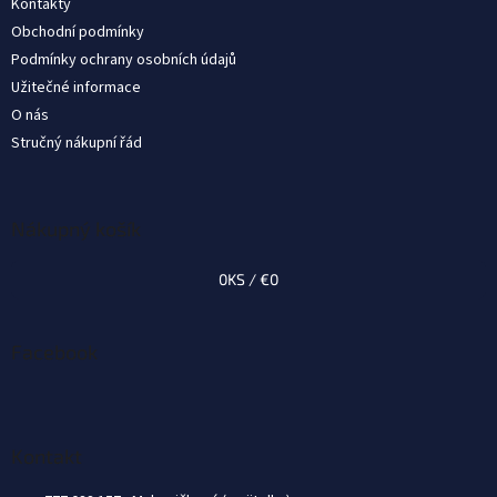
Kontakty
i
Obchodní podmínky
e
Podmínky ochrany osobních údajů
Užitečné informace
O nás
Stručný nákupní řád
Nákupný košík
0
KS /
€0
Facebook
Kontakt