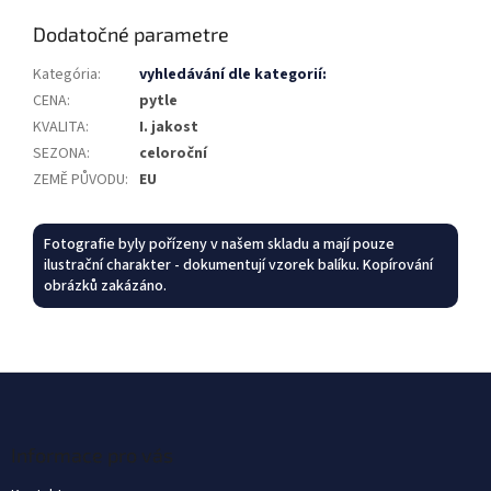
Dodatočné parametre
Kategória
:
vyhledávání dle kategorií:
CENA
:
pytle
KVALITA
:
I. jakost
SEZONA
:
celoroční
ZEMĚ PŮVODU
:
EU
Fotografie byly pořízeny v našem skladu a mají pouze
ilustrační charakter - dokumentují vzorek balíku. Kopírování
obrázků zakázáno.
Z
á
p
ä
Informace pro vás
t