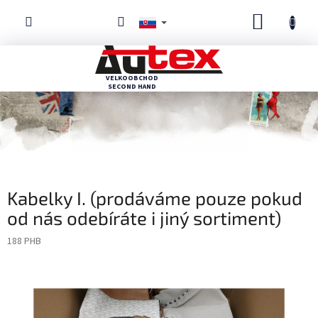
Prejsť
NÁKUP
na
obsah
KOŠÍK
Kabelky I. (prodáváme pouze pokud
od nás odebíráte i jiný sortiment)
188 PHB