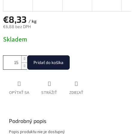
€8,33
/ kg
€6,88 bez DPH
Jednotková
Skladem
cena:
Pridať do košíka
OPÝTAŤ SA
STRÁŽIŤ
ZDIEĽAŤ
Podrobný popis
Popis produktu nie je dostupný