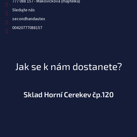
777 088 157
Sledujte nás
secondhandautex
00420777088157
Jak se k nám dostanete?
Sklad Horní Cerekev čp.120