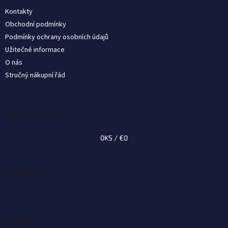
t
Kontakty
i
Obchodní podmínky
e
Podmínky ochrany osobních údajů
Užitečné informace
O nás
Stručný nákupní řád
Nákupný košík
0
KS /
€0
Facebook
Kontakt