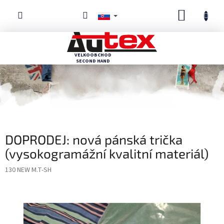
Prejsť
NÁKUP
na
obsah
KOŠÍK
DOPRODEJ: nová pánská trička
(vysokogramážní kvalitní materiál)
130 NEW M.T-SH