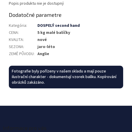
Popis produktu nie je dostupný
Dodatočné parametre
Kategória
:
DOSPELÝ second hand
CENA
:
5 kg malé balíčky
KVALITA
:
nové
SEZONA
:
jaro-léto
ZEMĚ PŮVODU
:
Anglie
Fotografie byly pořízeny v našem skladu a mají pouze
ilustrační charakter - dokumentují vzorek balíku. Kopírování
obrázků zakázáno.
Z
á
p
ä
Informace pro vás