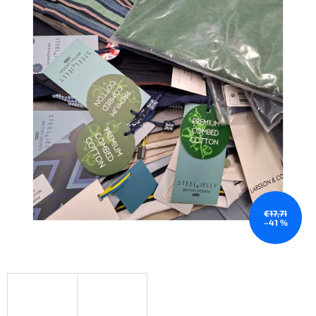
€17,71
–41 %