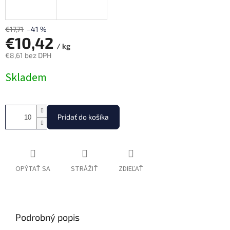
€17,71
–41 %
€10,42
/ kg
€8,61 bez DPH
Jednotková
Skladem
cena:
Pridať do košíka
OPÝTAŤ SA
STRÁŽIŤ
ZDIEĽAŤ
Podrobný popis