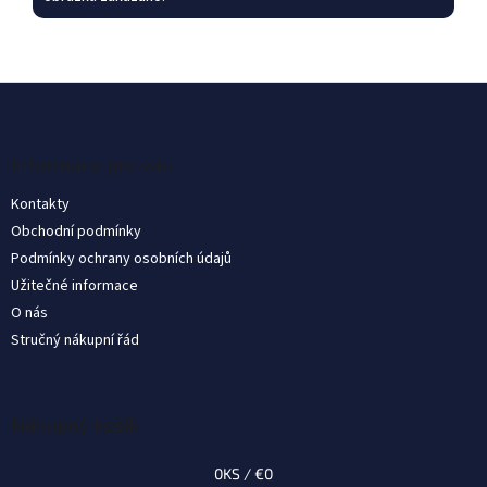
Z
á
p
ä
Informace pro vás
t
Kontakty
i
Obchodní podmínky
e
Podmínky ochrany osobních údajů
Užitečné informace
O nás
Stručný nákupní řád
Nákupný košík
0
KS /
€0