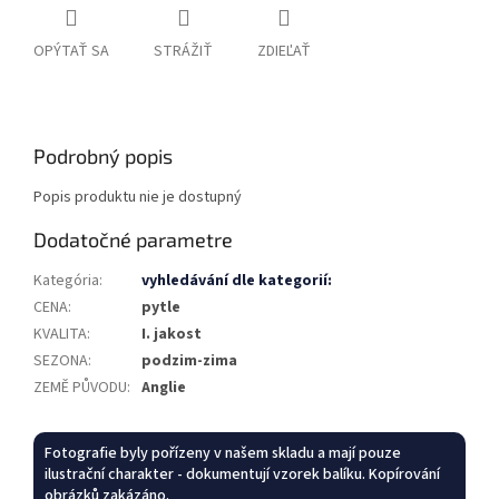
OPÝTAŤ SA
STRÁŽIŤ
ZDIEĽAŤ
Podrobný popis
Popis produktu nie je dostupný
Dodatočné parametre
Kategória
:
vyhledávání dle kategorií:
CENA
:
pytle
KVALITA
:
I. jakost
SEZONA
:
podzim-zima
ZEMĚ PŮVODU
:
Anglie
Fotografie byly pořízeny v našem skladu a mají pouze
ilustrační charakter - dokumentují vzorek balíku. Kopírování
obrázků zakázáno.