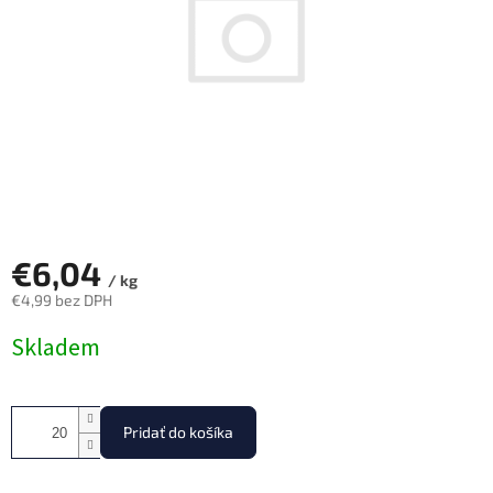
€6,04
/ kg
€4,99 bez DPH
Jednotková
Skladem
cena:
Pridať do košíka