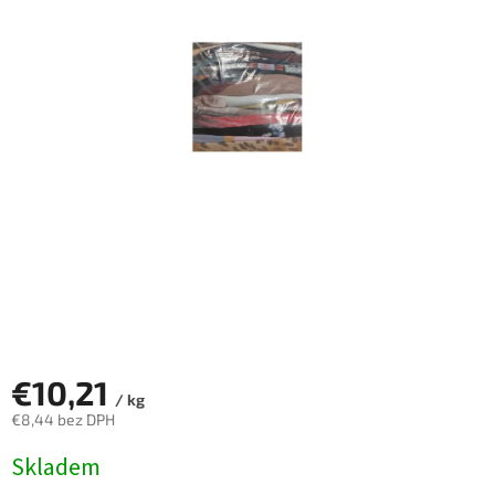
€10,21
/ kg
€8,44 bez DPH
Jednotková
Skladem
cena: