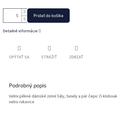
Pridať do košíka
Detailné informácie
OPÝTAŤ SA
STRÁŽIŤ
ZDIEĽAŤ
Podrobný popis
Velmi pěkné dámské zimní šály, tunely a pár čepic či klobouk
nebo rukavice