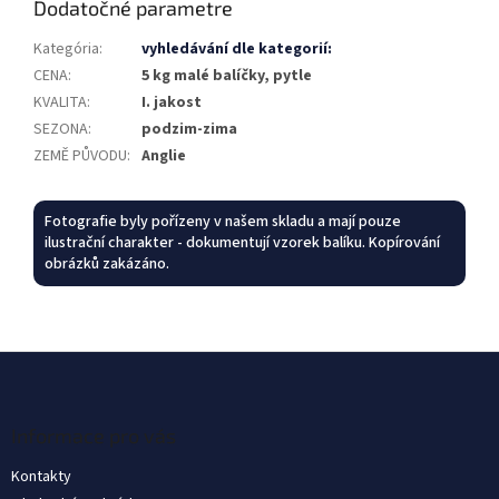
Dodatočné parametre
Kategória
:
vyhledávání dle kategorií:
CENA
:
5 kg malé balíčky, pytle
KVALITA
:
I. jakost
SEZONA
:
podzim-zima
ZEMĚ PŮVODU
:
Anglie
Fotografie byly pořízeny v našem skladu a mají pouze
ilustrační charakter - dokumentují vzorek balíku. Kopírování
obrázků zakázáno.
Z
á
p
ä
Informace pro vás
t
Kontakty
i