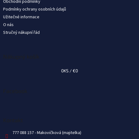
Obchodní podmínky
e
Podmínky ochrany osobních údajů
Užitečné informace
O nás
Stručný nákupní řád
Nákupný košík
0
KS /
€0
Facebook
Kontakt
777 088 157