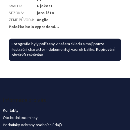
KVALITA
:
I. jakost
SEZONA
:
jaro-léto
ZEMĚ PŮVODU
:
Anglie
Položka bola vypredaná…
Fotografie byly pořízeny v našem skladu a mají pouze
ilustrační charakter - dokumentují vzorek balíku. Kopírování
obrázků zakázáno.
Z
á
p
ä
Informace pro vás
t
Kontakty
i
Obchodní podmínky
e
Podmínky ochrany osobních údajů