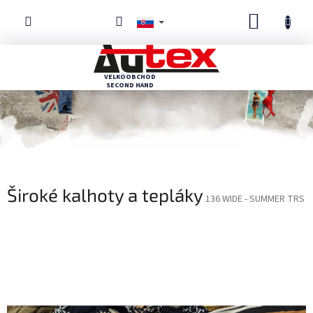
Prejsť
NÁKUP
na
obsah
KOŠÍK
Široké kalhoty a tepláky
136 WIDE - SUMMER TRS