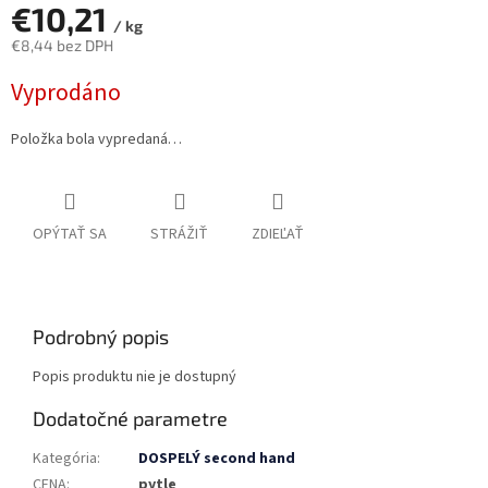
€10,21
/ kg
€8,44 bez DPH
Jednotková
Vyprodáno
cena:
Položka bola vypredaná…
OPÝTAŤ SA
STRÁŽIŤ
ZDIEĽAŤ
Podrobný popis
Popis produktu nie je dostupný
Dodatočné parametre
Kategória
:
DOSPELÝ second hand
CENA
:
pytle