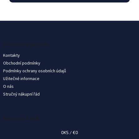
Z
á
p
ä
Informace pro vás
t
Kontakty
i
Obchodní podmínky
e
Podmínky ochrany osobních údajů
Užitečné informace
O nás
Stručný nákupní řád
Nákupný košík
0
KS /
€0