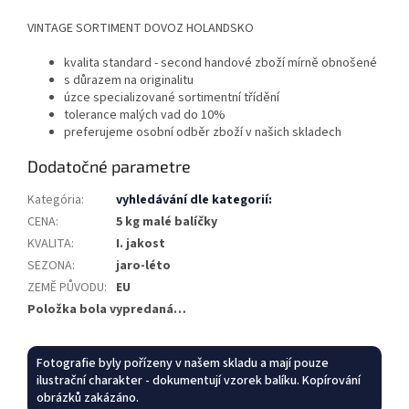
VINTAGE SORTIMENT DOVOZ HOLANDSKO
kvalita standard - second handové zboží mírně obnošené
s důrazem na originalitu
úzce specializované sortimentní třídění
tolerance malých vad do 10%
preferujeme osobní odběr zboží v našich skladech
Dodatočné parametre
Kategória
:
vyhledávání dle kategorií:
CENA
:
5 kg malé balíčky
KVALITA
:
I. jakost
SEZONA
:
jaro-léto
ZEMĚ PŮVODU
:
EU
Položka bola vypredaná…
Fotografie byly pořízeny v našem skladu a mají pouze
ilustrační charakter - dokumentují vzorek balíku. Kopírování
obrázků zakázáno.