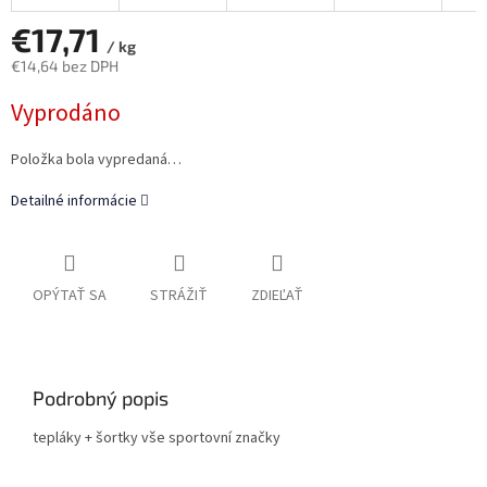
€17,71
/ kg
€14,64 bez DPH
Jednotková
Vyprodáno
cena:
Položka bola vypredaná…
Detailné informácie
OPÝTAŤ SA
STRÁŽIŤ
ZDIEĽAŤ
Podrobný popis
tepláky + šortky vše sportovní značky