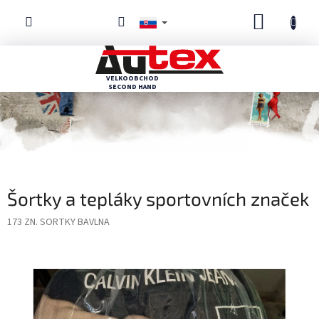
Prejsť
NÁKUP
na
obsah
KOŠÍK
Šortky a tepláky sportovních značek
173 ZN. SORTKY BAVLNA