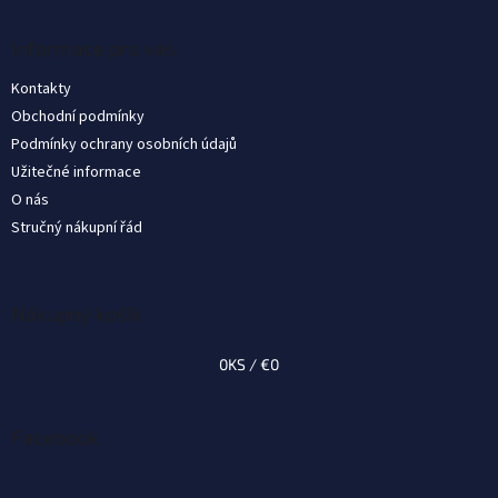
p
ä
Informace pro vás
t
Kontakty
i
Obchodní podmínky
e
Podmínky ochrany osobních údajů
Užitečné informace
O nás
Stručný nákupní řád
Nákupný košík
0
KS /
€0
Facebook