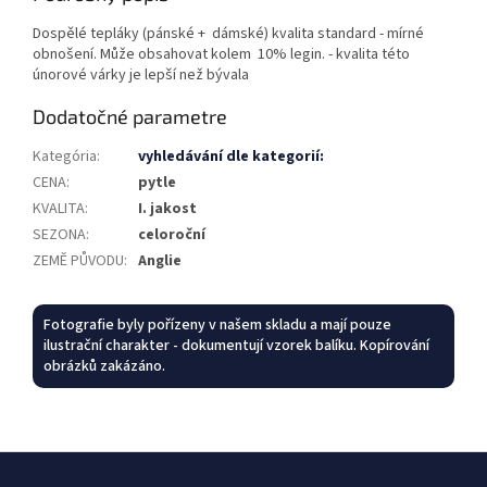
Dospělé tepláky (pánské + dámské) kvalita standard - mírné
obnošení. Může obsahovat kolem 10% legin. - kvalita této
únorové várky je lepší než bývala
Dodatočné parametre
Kategória
:
vyhledávání dle kategorií:
CENA
:
pytle
KVALITA
:
I. jakost
SEZONA
:
celoroční
ZEMĚ PŮVODU
:
Anglie
Fotografie byly pořízeny v našem skladu a mají pouze
ilustrační charakter - dokumentují vzorek balíku. Kopírování
obrázků zakázáno.
Z
á