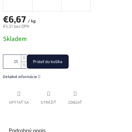
€6,67
/ kg
€5,51 bez DPH
Jednotková
Skladem
cena:
Pridať do košíka
Detailné informácie
OPÝTAŤ SA
STRÁŽIŤ
ZDIEĽAŤ
Podrobný popis