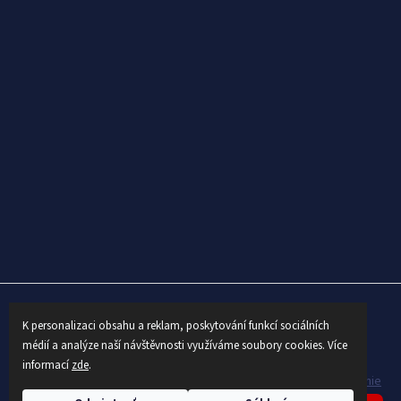
K personalizaci obsahu a reklam, poskytování funkcí sociálních
Vytvoril Shoptet
médií a analýze naší návštěvnosti využíváme soubory cookies. Více
informací
zde
.
Copyright 2026
AUTEX
. Všetky práva vyhradené.
Upraviť nastavenie
cookies