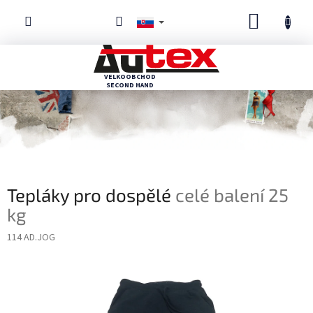
Prejsť
NÁKUP
na
obsah
KOŠÍK
Tepláky pro dospělé
celé balení 25
kg
114 AD.JOG