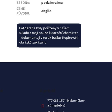
SEZONA
:
podzim-zima
ZEMĚ
Anglie
PŮVODU
:
Fotografie byly pořízeny v našem
skladu a mají pouze ilustrační charakter
- dokumentují vzorek balíku. Kopírování
obrázků zakázáno.
ok
Kontakt
777 088 157