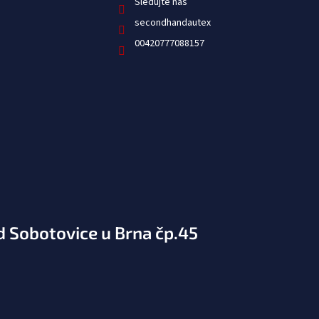
Sledujte nás
secondhandautex
00420777088157
d Sobotovice u Brna čp.45