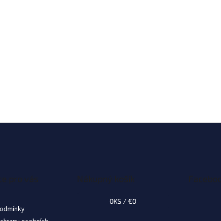
e pro vás
Nákupný košík
Facebo
0
KS /
€0
podmínky