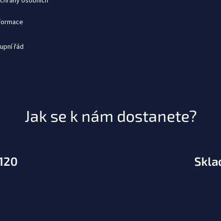
chrany osobních
nformace
upní řád
Jak se k nám dostanete?
.120
Skla