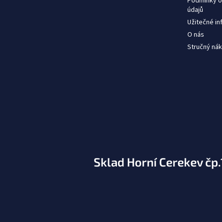
Podmínky o
údajů
Užitečné i
O nás
Stručný nák
Sklad Horní Cerekev čp