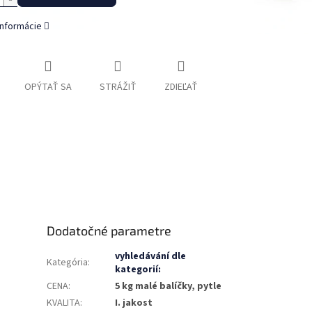
informácie
OPÝTAŤ SA
STRÁŽIŤ
ZDIEĽAŤ
Dodatočné parametre
vyhledávání dle
Kategória
:
kategorií:
CENA
:
5 kg malé balíčky, pytle
KVALITA
:
I. jakost