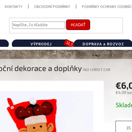
KONTAKTY
OBCHODNÍ PODMÍNKY
PODMÍNKY OCHRANY OSOBNÍC
HĽADAŤ
VÝPRODEJ
DOPRAVA a ROZVOZ
oční dekorace a doplňky
063 CHRIST.CAR
€6,
€4,99 b
Jednotk
Skla
cena: