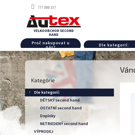
Prejsť
777 088 157
na
obsah
Proč nakupovat u
Dle kategorií:
nás?
B
Ván
o
Preskočiť
č
Kategórie
kategórie
n
ý
Dle kategorií:
p
DĚTSKÝ second hand
a
OSTATNÍ second hand
n
e
Doplnky
l
NETRIEDENÝ second hand
VÝPRODEJ