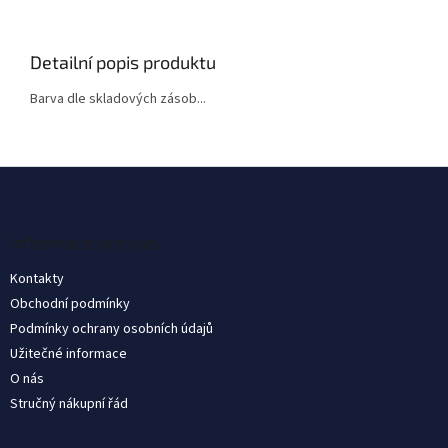
Detailní popis produktu
Barva dle skladových zásob...
Z
á
p
a
Informace pro vás
t
Kontakty
í
Obchodní podmínky
Podmínky ochrany osobních údajů
Užitečné informace
O nás
Stručný nákupní řád