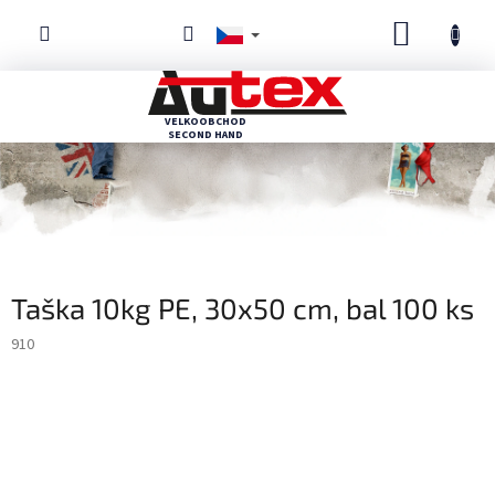
Přejít
NÁKUPN
na
obsah
KOŠÍK
Taška 10kg PE, 30x50 cm, bal 100 ks
910