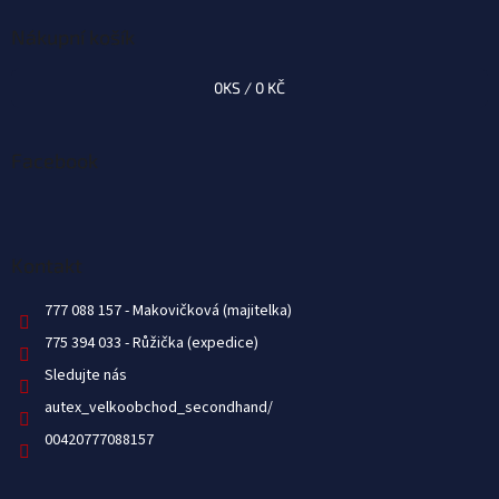
Nákupní košík
0
KS /
0 KČ
Facebook
Kontakt
777 088 157
775 394 033
Sledujte nás
autex_velkoobchod_secondhand/
00420777088157