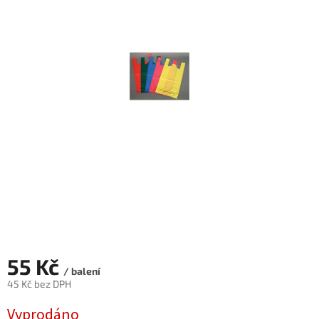
55 Kč
/ balení
45 Kč bez DPH
Měrná
Vyprodáno
cena: