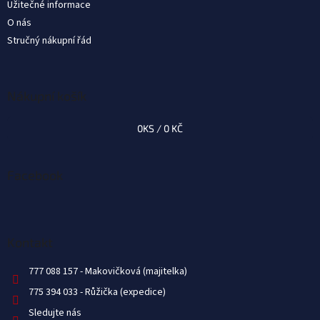
Užitečné informace
O nás
Stručný nákupní řád
Nákupní košík
0
KS /
0 KČ
Facebook
Kontakt
777 088 157
775 394 033
Sledujte nás