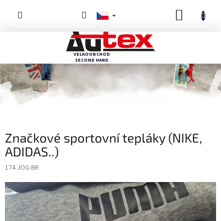
Přejít
NÁKUPN
na
obsah
KOŠÍK
Značkové sportovní tepláky (NIKE,
ADIDAS..)
174 JOG.BR