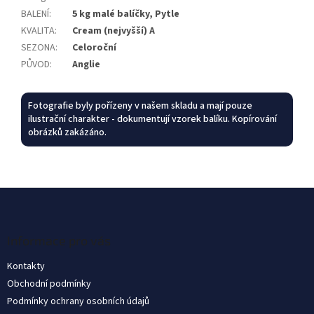
BALENÍ
:
5 kg malé balíčky, Pytle
KVALITA
:
Cream (nejvyšší) A
SEZONA
:
Celoroční
PŮVOD
:
Anglie
Fotografie byly pořízeny v našem skladu a mají pouze
ilustrační charakter - dokumentují vzorek balíku. Kopírování
obrázků zakázáno.
Z
á
p
a
Informace pro vás
t
Kontakty
í
Obchodní podmínky
Podmínky ochrany osobních údajů