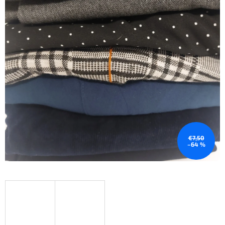
€7,50
–64 %