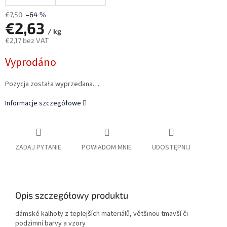
€7,50
–64 %
€2,63
/ kg
€2,17 bez VAT
Cena
Vyprodáno
jednostkowa:
Pozycja została wyprzedana…
Informacje szczegółowe
ZADAJ PYTANIE
POWIADOM MNIE
UDOSTĘPNIJ
Opis szczegółowy produktu
dámské kalhoty z teplejších materiálů, většinou tmavší či
podzimní barvy a vzory