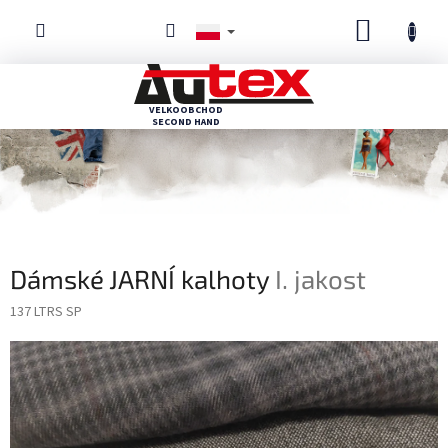
Przejść
KOSZYK
do
treści
Dámské JARNÍ kalhoty
I. jakost
137 LTRS SP