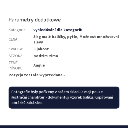
Parametry dodatkowe
Kategoria
:
vyhledávání dle kategorií:
5 kg malé balíčky, pytle, Možnost množstevní
CENA
:
slevy
KVALITA
:
I. jakost
SEZONA
:
podzim-zima
ZEMĚ
Anglie
PŮVODU
:
Pozycja została wyprzedana…
Fotografie byly pořízeny v našem skladu a mají pouze
ilustrační charakter - dokumentují vzorek balíku. Kopírování
obrázků zakázáno.