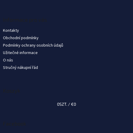
S
t
o
p
Informace pro vás
k
Kontakty
a
Obchodní podmínky
Podmínky ochrany osobních údajů
Užitečné informace
O nás
Stručný nákupní řád
Koszyk
0
SZT. /
€0
Facebook