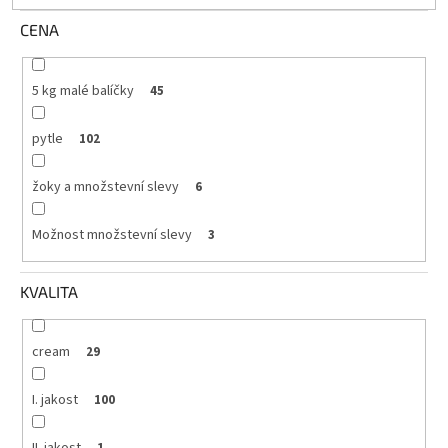
CENA
5 kg malé balíčky
45
pytle
102
žoky a množstevní slevy
6
Možnost množstevní slevy
3
KVALITA
cream
29
I. jakost
100