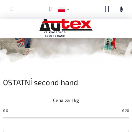
Przejść
KOSZYK
do
treści
OSTATNÍ second hand
Cena
€
0
€
28