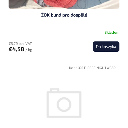
ŽOK bund pro dospělé
Skladem
€3,79 bez VAT
Do koszyka
€4,58
/ kg
Kod :
309 FLEECE NIGHTWEAR