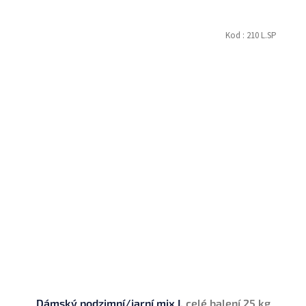
Kod :
210 L.SP
Dámský podzimní/jarní mix I.
celé balení 25 kg