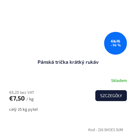
€8,75
–14 %
Pánská trička krátký rukáv
Skladem
€6,20 bez VAT
SZCZEGÓŁY
€7,50
/ kg
celý 25 kg pytel
Kod :
216 SHOES SUM