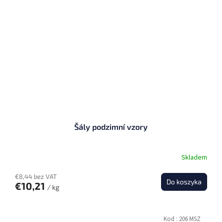
Šály podzimní vzory
Skladem
€8,44 bez VAT
Do koszyka
€10,21
/ kg
Kod :
206 MSZ