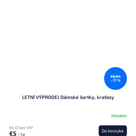
€6,04
–17 %
LETNÍ VÝPRODEJ Dámské šortky, kraťasy
Skladem
€4,13 bez VAT
Do koszyka
€5
/ kg