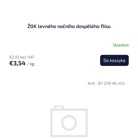
ŽOK levného nočního dospělého flísu
Skladem
€2,93 bez VAT
Do koszyka
€3,54
/ kg
Kod :
307 ZOK AD.JOG