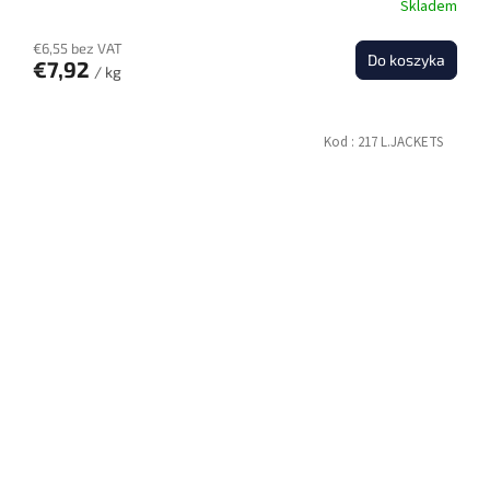
Skladem
€6,55 bez VAT
Do koszyka
€7,92
/ kg
Kod :
217 L.JACKETS