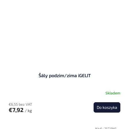
Šály podzim/zima iGELIT
Skladem
€6,55 bez VAT
Do koszyka
€7,92
/ kg
Kod :
217 SHG