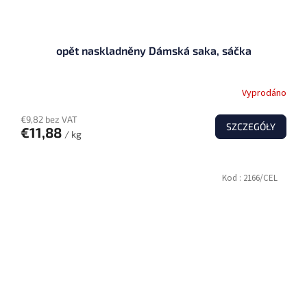
opět naskladněny Dámská saka, sáčka
Vyprodáno
€9,82 bez VAT
SZCZEGÓŁY
€11,88
/ kg
Kod :
2166/CEL