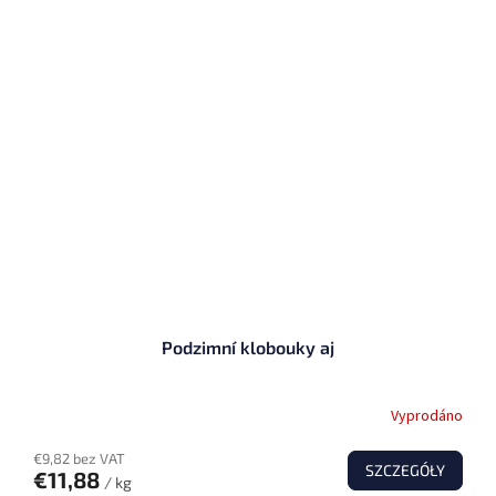
Podzimní klobouky aj
Vyprodáno
€9,82 bez VAT
SZCZEGÓŁY
€11,88
/ kg