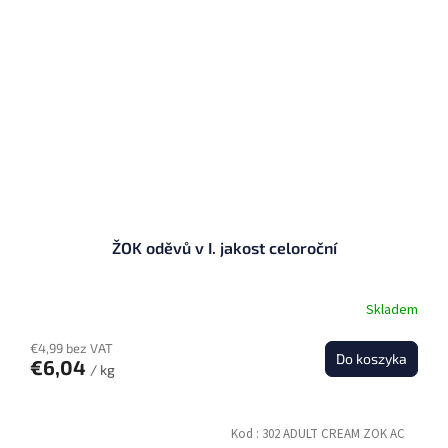
ŽOK oděvů v I. jakost celoroční
Skladem
€4,99 bez VAT
Do koszyka
€6,04
/ kg
Kod :
302 ADULT CREAM ZOK AC