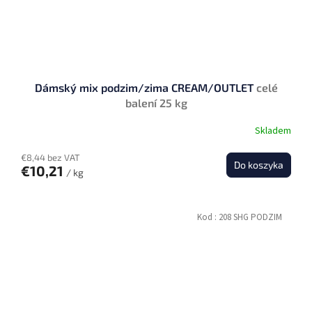
Dámský mix podzim/zima CREAM/OUTLET
celé
balení 25 kg
Skladem
€8,44 bez VAT
Do koszyka
€10,21
/ kg
Kod :
208 SHG PODZIM