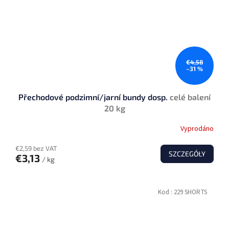
€4,58
–31 %
Přechodové podzimní/jarní bundy dosp.
celé balení
20 kg
Vyprodáno
€2,59 bez VAT
SZCZEGÓŁY
€3,13
/ kg
Kod :
229 SHORTS