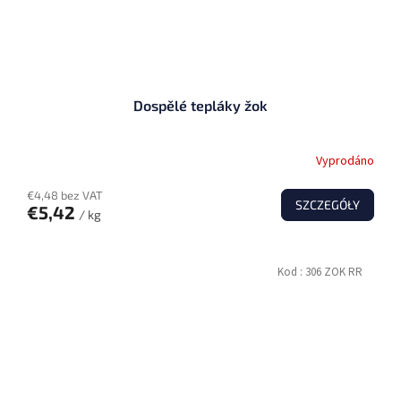
Dospělé tepláky žok
Vyprodáno
€4,48 bez VAT
SZCZEGÓŁY
€5,42
/ kg
Kod :
306 ZOK RR