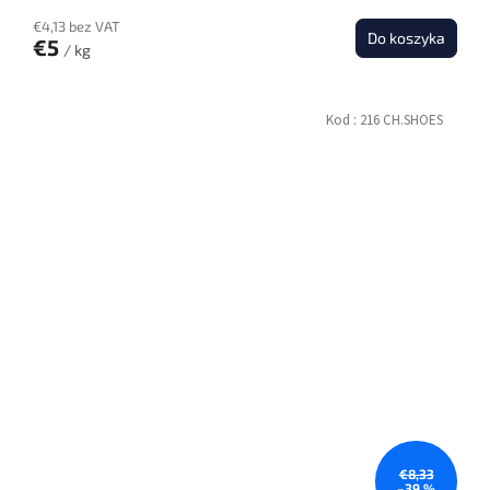
€4,13 bez VAT
Do koszyka
€5
/ kg
Kod :
216 CH.SHOES
€8,33
–39 %