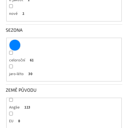
II. jakost
1
nové
2
SEZONA
celoroční
61
jaro-léto
30
ZEMĚ PŮVODU
Anglie
123
EU
8