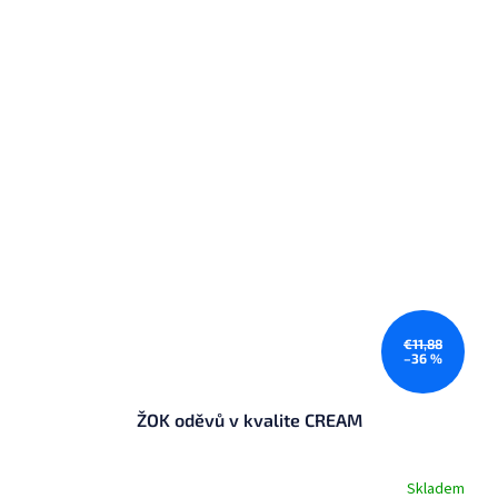
€11,88
–36 %
ŽOK oděvů v kvalite CREAM
Skladem