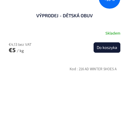
VÝPRODEJ - DĚTSKÁ OBUV
Skladem
€4,13 bez VAT
Do koszyka
€5
/ kg
Kod :
216 AD WINTER SHOES A