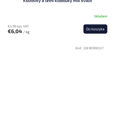
Kšiltovky a letní klobouky mix kvalit
Skladem
€4,99 bez VAT
Do koszyka
€6,04
/ kg
Kod :
218 WORKOUT