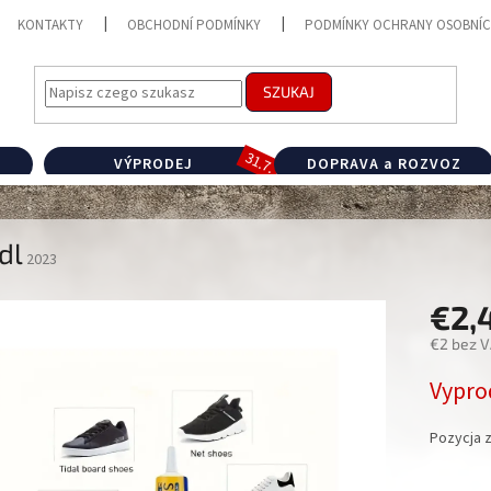
KONTAKTY
OBCHODNÍ PODMÍNKY
PODMÍNKY OCHRANY OSOBNÍC
SZUKAJ
VÝPRODEJ
DOPRAVA a ROZVOZ
dl
2023
€2,
€2 bez 
Cena
Vypro
jednostk
Pozycja 