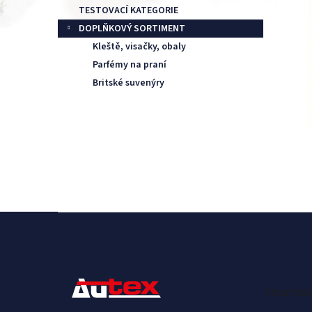
TESTOVACÍ KATEGORIE
DOPLŇKOVÝ SORTIMENT
Kleště, visačky, obaly
Parfémy na praní
Britské suvenýry
S
t
o
p
k
Informac
a