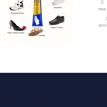
DRUK
UDOS
e pro vás
Koszyk
Facebo