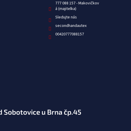
777 088 157
Sledujte nás
secondhandautex
00420777088157
d Sobotovice u Brna čp.45