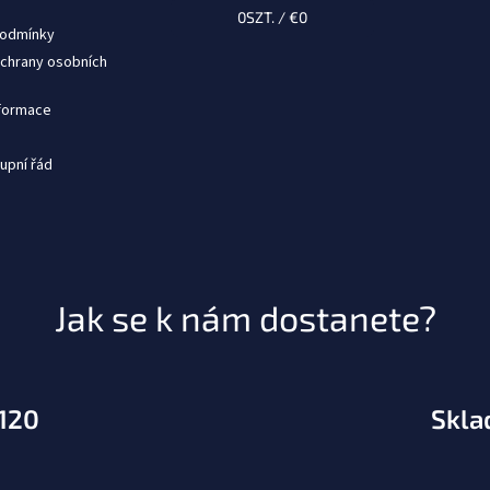
0
SZT. /
€0
podmínky
chrany osobních
nformace
upní řád
Jak se k nám dostanete?
.120
Skla