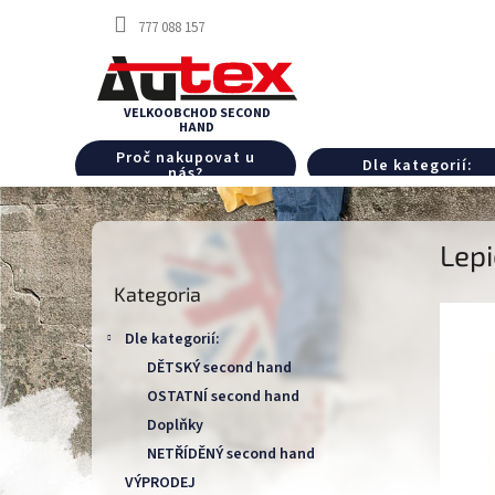
Przejść
777 088 157
do
treści
Proč nakupovat u
Dle kategorií:
nás?
P
Lepi
a
Pominąć
s
Kategoria
kategorie
e
k
Dle kategorií:
b
DĚTSKÝ second hand
o
OSTATNÍ second hand
c
z
Doplňky
n
NETŘÍDĚNÝ second hand
y
VÝPRODEJ