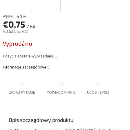
€1,25
–40 %
€0,75
/ kg
€0,62 bez VAT
Cena
Vyprodáno
jednostkowa:
Pozycja została wyprzedana…
Informacje szczegółowe
ZADAJ PYTANIE
POWIADOM MNIE
UDOSTĘPNIJ
Opis szczegółowy produktu