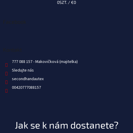
0
SZT. /
€0
Facebook
Kontakt
777 088 157
Sledujte nás
secondhandautex
00420777088157
Jak se k nám dostanete?