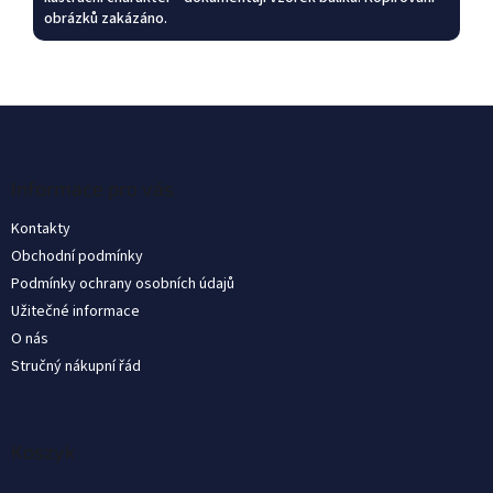
obrázků zakázáno.
S
t
o
p
Informace pro vás
k
Kontakty
a
Obchodní podmínky
Podmínky ochrany osobních údajů
Užitečné informace
O nás
Stručný nákupní řád
Koszyk