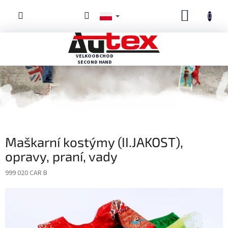
Przejść
KOSZYK
do
treści
Maškarní kostýmy (II.JAKOST),
opravy, praní, vady
999 020 CAR B