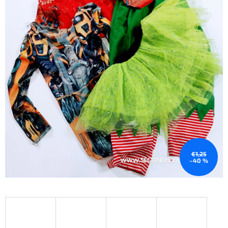
€1,25
–40 %