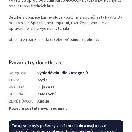
Kvalita se oproti poslední várce HOOODNĚ VYLEPŠILA. Pochytíte
spoustu využitelných kusu...
Dětské a dospělé karnevalové kostýmy s společ. šaty kvalita B -
poškozené, špinavé, nekompletní, roztržené, vhodné k
opravám, praní či využití materiálů
obsahuje i pár ks santa obleky - většinou v pohodě.
Parametry dodatkowe
Kategoria
:
vyhledávání dle kategorií:
CENA
:
pytle
KVALITA
:
II. jakost
SEZONA
:
celoroční
ZEMĚ PŮVODU
:
Anglie
Pozycja została wyprzedana…
Fotografie byly pořízeny v našem skladu a mají pouze
ilustrační charakter - dokumentují vzorek balíku. Kopírování