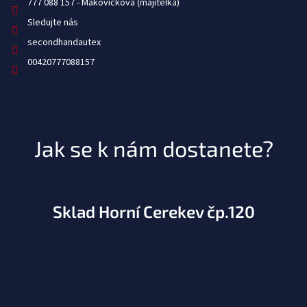
777 088 157
Sledujte nás
secondhandautex
00420777088157
Jak se k nám dostanete?
Sklad Horní Cerekev čp.120