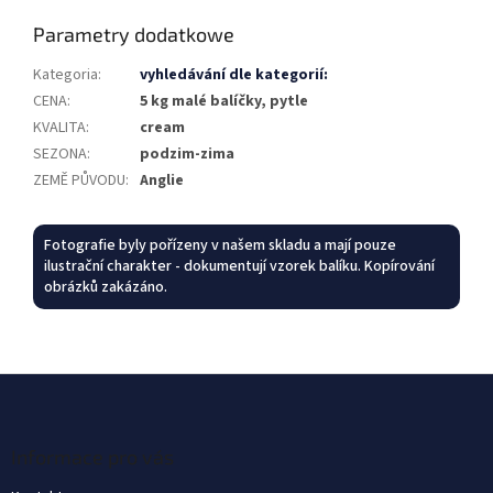
Parametry dodatkowe
Kategoria
:
vyhledávání dle kategorií:
CENA
:
5 kg malé balíčky, pytle
KVALITA
:
cream
SEZONA
:
podzim-zima
ZEMĚ PŮVODU
:
Anglie
Fotografie byly pořízeny v našem skladu a mají pouze
ilustrační charakter - dokumentují vzorek balíku. Kopírování
obrázků zakázáno.
S
t
o
p
Informace pro vás
k