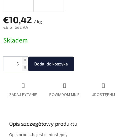
€10,42
/ kg
€8,61 bez VAT
Cena
Skladem
jednostkowa:
Dodaj do koszyka
ZADAJ PYTANIE
POWIADOM MNIE
UDOSTĘPNIJ
Opis szczegółowy produktu
Opis produktu jest niedostępny