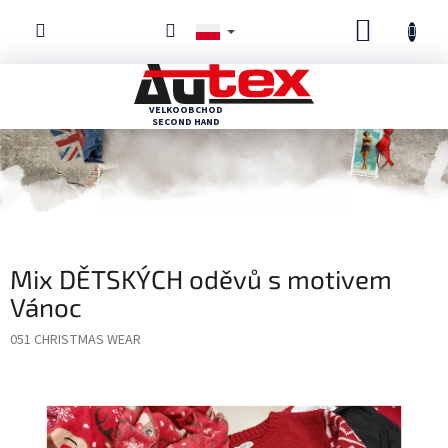
Przejść
KOSZYK
do
treści
Mix DĚTSKÝCH oděvů s motivem
Vánoc
051 CHRISTMAS WEAR