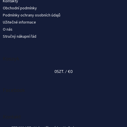
Kontakty
a
Obchodní podmínky
Podmínky ochrany osobních údajů
Užitečné informace
O nás
Stručný nákupní řád
Koszyk
0
SZT. /
€0
Facebook
Kontakt