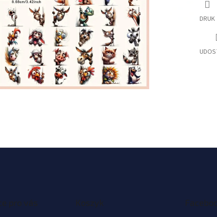
DRUK
UDOS
e pro vás
Koszyk
Facebo