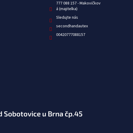
777 088 157
Sledujte nás
secondhandautex
00420777088157
d Sobotovice u Brna čp.45