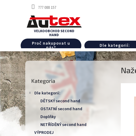
Przejść
777 088 157
do
treści
Proč nakupovat u
Dle kategorií:
nás?
P
Naž
a
Pominąć
s
Kategoria
kategorie
e
k
Dle kategorií:
b
DĚTSKÝ second hand
o
OSTATNÍ second hand
c
z
Doplňky
n
NETŘÍDĚNÝ second hand
y
VÝPRODEJ