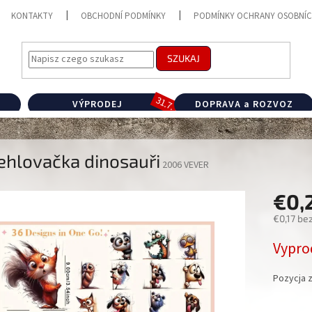
KONTAKTY
OBCHODNÍ PODMÍNKY
PODMÍNKY OCHRANY OSOBNÍC
SZUKAJ
VÝPRODEJ
DOPRAVA a ROZVOZ
ehlovačka dinosauři
2006 VEVER
€0,
€0,17 be
Cena
Vypro
jednostk
Pozycja 