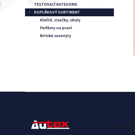
TESTOVACÍ KATEGORIE
DOPLŇKOVÝ SORTIMENT
Kleště, visačky, obaly
Parfémy na praní
Britské suvenýry
S
t
o
p
k
Informac
a