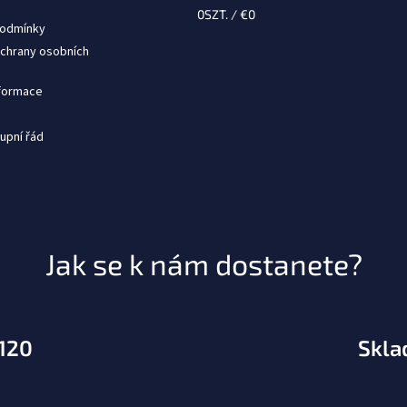
0
SZT. /
€0
podmínky
chrany osobních
nformace
upní řád
Jak se k nám dostanete?
.120
Skla