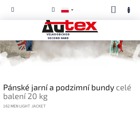
Przejść
KOSZYK
do
treści
Pánské jarní a podzimní bundy
celé
balení 20 kg
162 MEN LIGHT JACKET