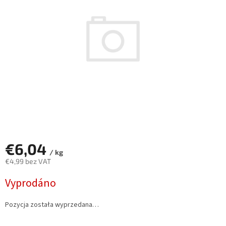
€6,04
/ kg
€4,99 bez VAT
Cena
Vyprodáno
jednostkowa:
Pozycja została wyprzedana…