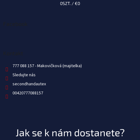
0
SZT. /
€0
Facebook
Kontakt
777 088 157
Sledujte nás
secondhandautex
00420777088157
Jak se k nám dostanete?