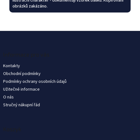
ilustrační charakter - dokumentují vzorek balíku. Kopírování
obrázků zakázáno.
S
t
o
p
Informace pro vás
k
Kontakty
a
Obchodní podmínky
Podmínky ochrany osobních údajů
Užitečné informace
O nás
Stručný nákupní řád
Koszyk