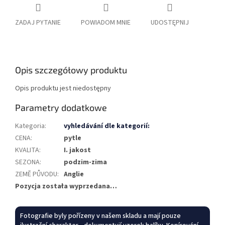
ZADAJ PYTANIE
POWIADOM MNIE
UDOSTĘPNIJ
Opis szczegółowy produktu
Opis produktu jest niedostępny
Parametry dodatkowe
Kategoria
:
vyhledávání dle kategorií:
CENA
:
pytle
KVALITA
:
I. jakost
SEZONA
:
podzim-zima
ZEMĚ PŮVODU
:
Anglie
Pozycja została wyprzedana…
Fotografie byly pořízeny v našem skladu a mají pouze