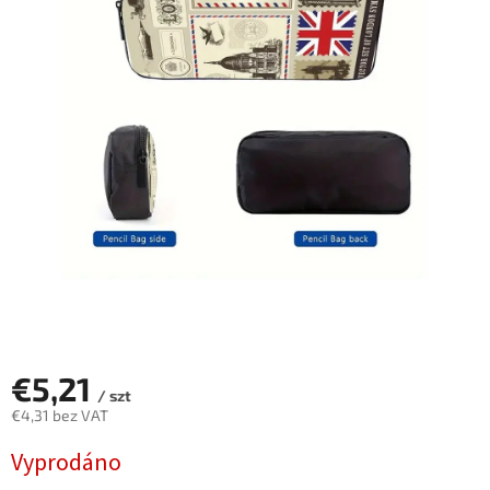
€5,21
/ szt
€4,31 bez VAT
Cena
Vyprodáno
jednostkowa: