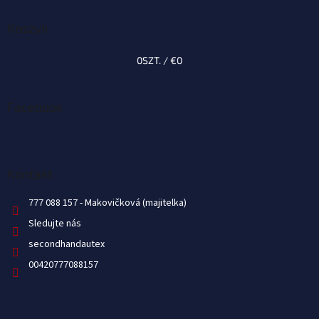
Koszyk
0
SZT. /
€0
Facebook
Kontakt
777 088 157
Sledujte nás
secondhandautex
00420777088157