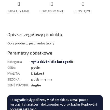
ZADAJ PYTANIE
POWIADOM MNIE
UDOSTĘPNIJ
Opis szczegółowy produktu
Opis produktu jest niedostępny
Parametry dodatkowe
Kategoria
:
vyhledávání dle kategorií:
CENA
:
pytle
KVALITA
:
I. jakost
SEZONA
:
podzim-zima
ZEMĚ PŮVODU
:
Anglie
Fotografie byly pořízeny v našem skladu a mají pouze
ilustrační charakter - dokumentují vzorek balíku. Kopírování
obrázků zakázáno.