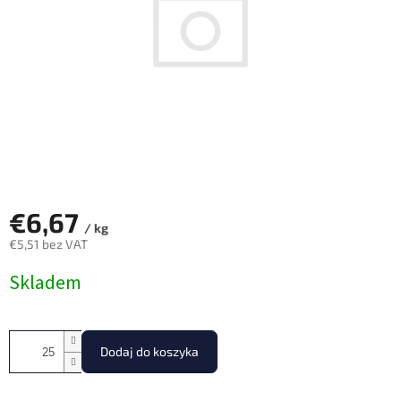
€6,67
/ kg
€5,51 bez VAT
Cena
Skladem
jednostkowa:
Dodaj do koszyka