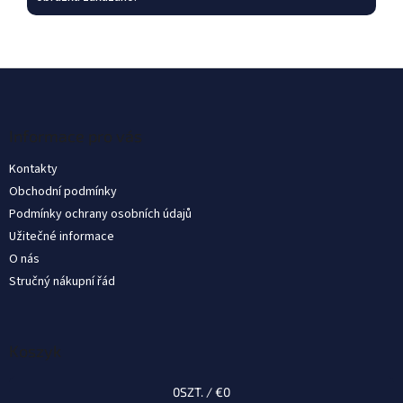
S
t
o
p
Informace pro vás
k
Kontakty
a
Obchodní podmínky
Podmínky ochrany osobních údajů
Užitečné informace
O nás
Stručný nákupní řád
Koszyk
0
SZT. /
€0