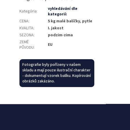
vyhledávání dle
Kategória
:
kategorií:
CENA
:
5 kg malé balíčky, pytle
KVALITA
:
I. jakost
SEZONA
:
podzim-zima
ZEMĚ
EU
PŮVODU
:
Fotografie byly pořízeny v našem
skladu a mají pouze ilustrační charakter
- dokumentují vzorek balíku. Kopírování
obrázků zakázáno.