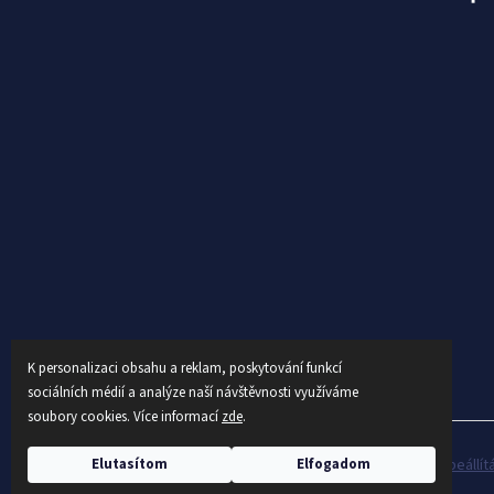
K personalizaci obsahu a reklam, poskytování funkcí
sociálních médií a analýze naší návštěvnosti využíváme
soubory cookies. Více informací
zde
.
Copyright 2026
AUTEX
. Minden jog fenntartva.
Süti beállí
Elutasítom
Elfogadom