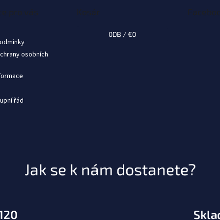
e pro vás
Kosár
Facebo
0
DB /
€0
podmínky
chrany osobních
nformace
upní řád
Jak se k nám dostanete?
.120
Skla