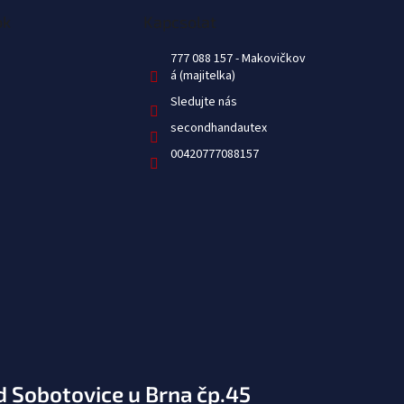
ok
Kapcsolat
777 088 157
Sledujte nás
secondhandautex
00420777088157
d Sobotovice u Brna čp.45