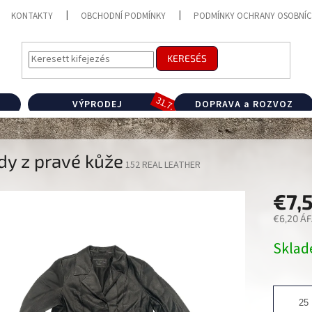
KONTAKTY
OBCHODNÍ PODMÍNKY
PODMÍNKY OCHRANY OSOBNÍC
KERESÉS
VÝPRODEJ
DOPRAVA a ROZVOZ
dy z pravé kůže
152 REAL LEATHER
€7,
€6,20 ÁF
Egységár
Skla