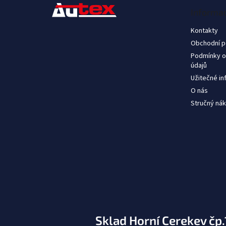
é
Informac
c
Kontakty
Obchodní 
Podmínky o
údajů
Užitečné i
O nás
Stručný nák
Sklad Horní Cerekev čp