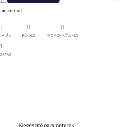
s információ
TATÁS
KÉRDÉS
NYOMON KÖVETÉS
SZTÁS
Kiegészítő paraméterek