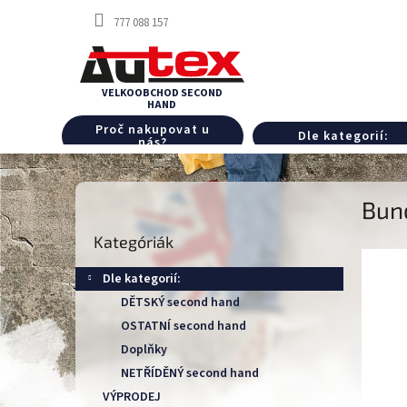
Ugrás
777 088 157
a
fő
tartalomhoz
Proč nakupovat u
Dle kategorií:
nás?
O
Bun
l
Kategóriák
d
Kategóriák
átugrása
a
l
Dle kategorií:
s
DĚTSKÝ second hand
ó
OSTATNÍ second hand
p
a
Doplňky
n
NETŘÍDĚNÝ second hand
e
VÝPRODEJ