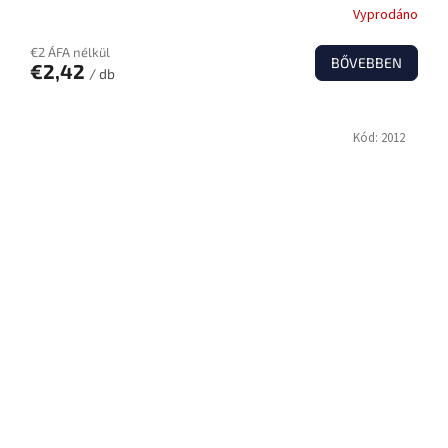
Vyprodáno
€2 ÁFA nélkül
BŐVEBBEN
€2,42
/ db
Kód:
2012