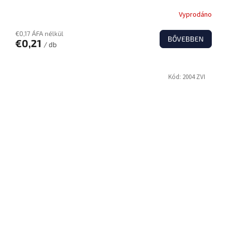
Vyprodáno
€0,17 ÁFA nélkül
BŐVEBBEN
€0,21
/ db
Kód:
2004 ZVI