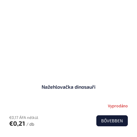
Nažehlovačka dinosauři
Vyprodáno
€0,17 ÁFA nélkül
BŐVEBBEN
€0,21
/ db