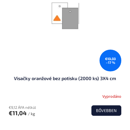
€13,33
–17 %
Visačky oranžové bez potisku (2000 ks) 3X4 cm
Vyprodáno
€9,12 ÁFA nélkül
BŐVEBBEN
€11,04
/ kg