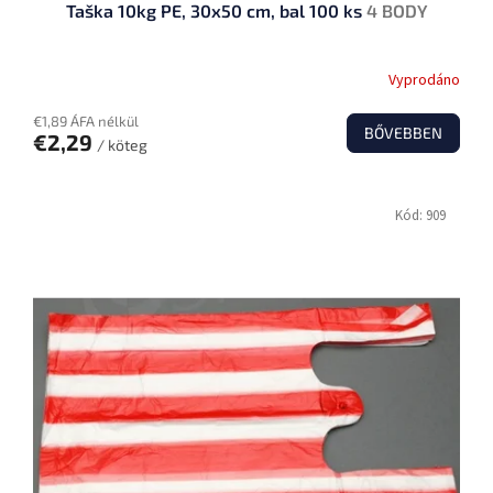
Taška 10kg PE, 30x50 cm, bal 100 ks
4 BODY
Vyprodáno
€1,89 ÁFA nélkül
BŐVEBBEN
€2,29
/ köteg
Kód:
909