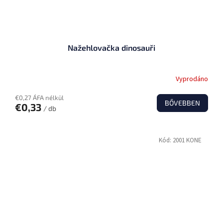
Nažehlovačka dinosauři
Vyprodáno
€0,27 ÁFA nélkül
BŐVEBBEN
€0,33
/ db
Kód:
2001 KONE