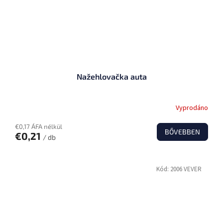
Nažehlovačka auta
Vyprodáno
€0,17 ÁFA nélkül
BŐVEBBEN
€0,21
/ db
Kód:
2006 VEVER