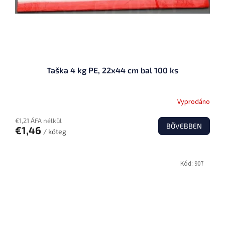
Taška 4 kg PE, 22x44 cm bal 100 ks
Vyprodáno
€1,21 ÁFA nélkül
BŐVEBBEN
€1,46
/ köteg
Kód:
907