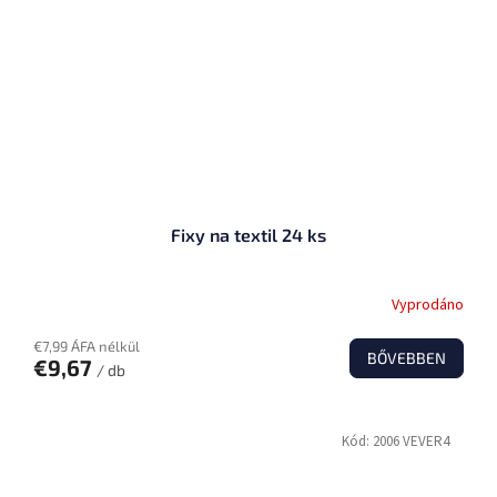
Fixy na textil 24 ks
Vyprodáno
€7,99 ÁFA nélkül
BŐVEBBEN
€9,67
/ db
Kód:
2006 VEVER4