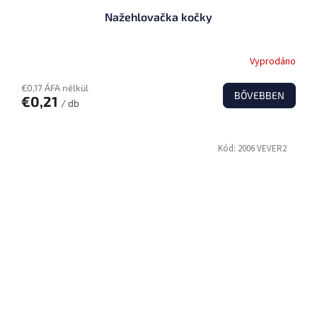
Nažehlovačka kočky
Vyprodáno
€0,17 ÁFA nélkül
BŐVEBBEN
€0,21
/ db
Kód:
2006 VEVER2