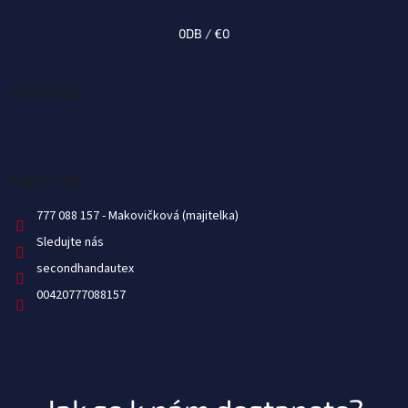
i
0
DB /
€0
Facebook
Kapcsolat
777 088 157
Sledujte nás
secondhandautex
00420777088157