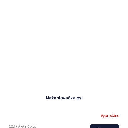
Nažehlovačka psi
Vyprodáno
€0,17 ÁFA nélkül