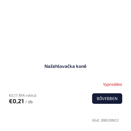
Nažehlovačka koně
Vyprodáno
€0,17 ÁFA nélkül
BŐVEBBEN
€0,21
/ db
Kód:
2000 DINO2