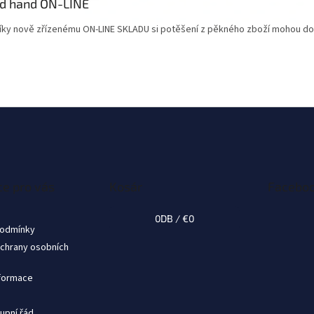
d hand ON-LINE
díky nově zřízenému ON-LINE SKLADU si potěšení z pěkného zboží mohou dopř
e pro vás
Kosár
Facebo
0
DB /
€0
podmínky
chrany osobních
nformace
upní řád