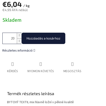
€6,04
/ kg
€4,99 ÁFA nélkül
Egységár:
Skladem
Hozzáadás a kosárhoz
Részletes információ
KÉRDÉS
NYOMON KÖVETÉS
MEGOSZTÁS
Termék részletes leírása
BYTOVÝ TEXTIL mix hlavně ložní v pěkné kvalitě