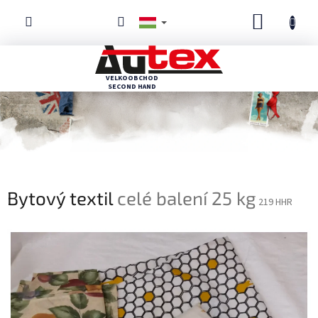
Ugrás
KOSÁR
a
fő
tartalomhoz
Bytový textil
celé balení 25 kg
219 HHR