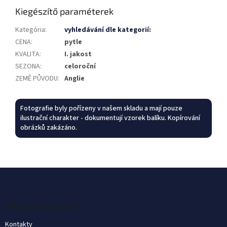
Kiegészítő paraméterek
Kategória
:
vyhledávání dle kategorií:
CENA
:
pytle
KVALITA
:
I. jakost
SEZONA
:
celoroční
ZEMĚ PŮVODU
:
Anglie
Fotografie byly pořízeny v našem skladu a mají pouze
ilustrační charakter - dokumentují vzorek balíku. Kopírování
obrázků zakázáno.
L
á
b
l
Informace pro vás
é
Kontakty