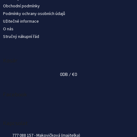
c
Obchodní podmínky
Podmínky ochrany osobních údajů
Užitečné informace
O nás
Stručný nákupní řád
Kosár
0
DB /
€0
Facebook
Kapcsolat
777 088 157