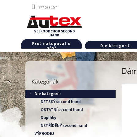
Ugrás
777 088 157
a
fő
tartalomhoz
Proč nakupovat u
Dle kategorií:
nás?
O
Dám
l
Kategóriák
d
Kategóriák
átugrása
a
l
Dle kategorií:
s
DĚTSKÝ second hand
ó
OSTATNÍ second hand
p
a
Doplňky
n
NETŘÍDĚNÝ second hand
e
VÝPRODEJ