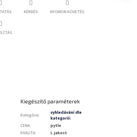
TATÁS
KÉRDÉS
NYOMON KÖVETÉS
SZTÁS
Kiegészítő paraméterek
vyhledávání dle
Kategória
:
kategorií:
CENA
:
pytle
KVALITA
:
I. jakost