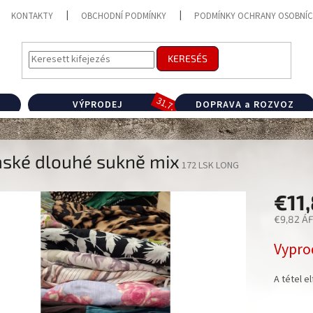
KONTAKTY
OBCHODNÍ PODMÍNKY
PODMÍNKY OCHRANY OSOBNÍC
KERESÉS
VÝPRODEJ
DOPRAVA a ROZVOZ
ské dlouhé sukně mix
172 LSK LONG
€11
€9,82 ÁF
Egységár
Vypro
A tétel e