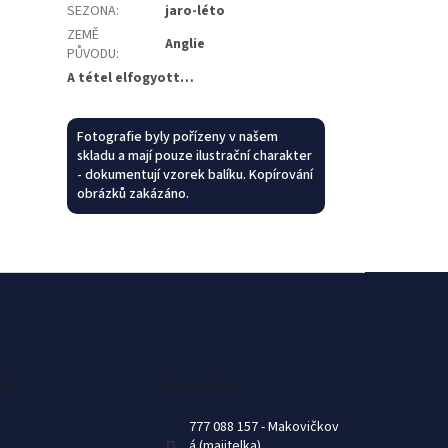
SEZONA
:
jaro-léto
ZEMĚ
Anglie
PŮVODU
:
A tétel elfogyott…
Fotografie byly pořízeny v našem
skladu a mají pouze ilustrační charakter
- dokumentují vzorek balíku. Kopírování
obrázků zakázáno.
ok
Kapcsolat
777 088 157