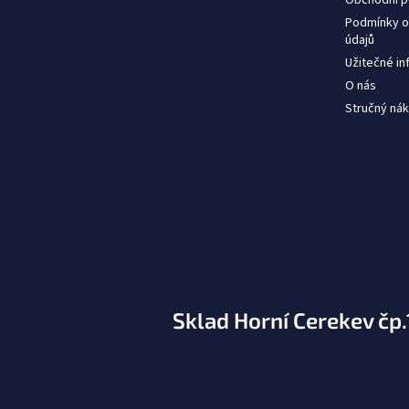
Podmínky o
údajů
Užitečné i
O nás
Stručný nák
Sklad Horní Cerekev čp