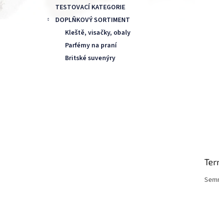
l
TESTOVACÍ KATEGORIE
DOPLŇKOVÝ SORTIMENT
Kleště, visačky, obaly
Parfémy na praní
Britské suvenýry
Ter
Semm