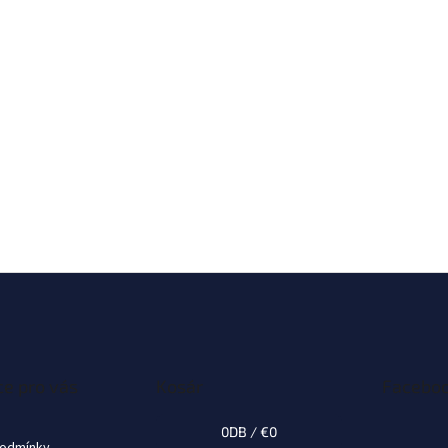
e pro vás
Kosár
Facebo
0
DB /
€0
podmínky