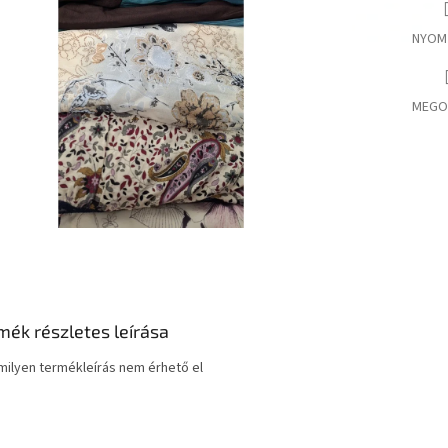
NYOM
MEGO
mék részletes leírása
ilyen termékleírás nem érhető el