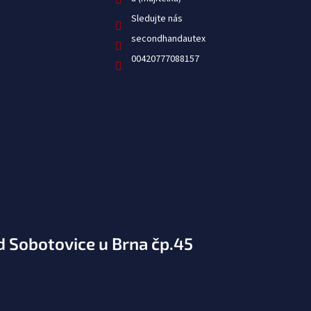
Sledujte nás
secondhandautex
00420777088157
d Sobotovice u Brna čp.45