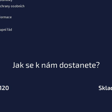
chrany osobních
nformace
upní řád
Jak se k nám dostanete?
.120
Skla