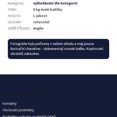
Kategória
:
vyhledávání dle kategorií:
CENA
:
5 kg malé balíčky
KVALITA
:
I. jakost
SEZONA
:
celoroční
ZEMĚ PŮVODU
:
Anglie
Fotografie byly pořízeny v našem skladu a mají pouze
ilustrační charakter - dokumentují vzorek balíku. Kopírování
obrázků zakázáno.
L
á
b
l
Informace pro vás
é
Kontakty
c
Obchodní podmínky
Podmínky ochrany osobních údajů