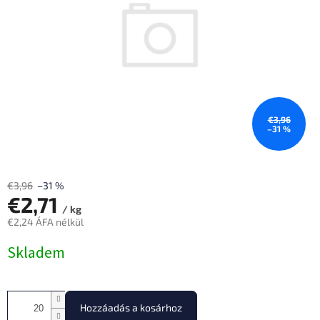
€3,96
–31 %
€3,96
–31 %
€2,71
/ kg
€2,24 ÁFA nélkül
Egységár:
Skladem
Hozzáadás a kosárhoz