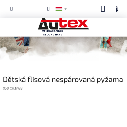
Ugrás
KOSÁR
a
fő
tartalomhoz
Dětská flísová nespárovaná pyžama
059 CH.NWB