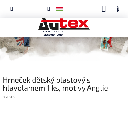
Ugrás
KOSÁR
a
fő
tartalomhoz
Hrneček dětský plastový s
hlavolamem 1 ks, motivy Anglie
951SUV