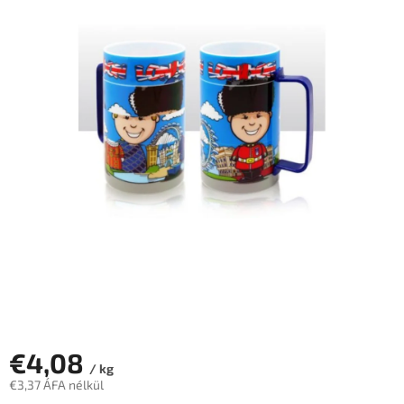
€4,08
/ kg
€3,37 ÁFA nélkül