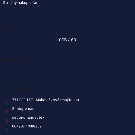
Stručný nákupní řád
Kosár
0
DB /
€0
Facebook
Kapcsolat
777 088 157
Sledujte nás
secondhandautex
00420777088157