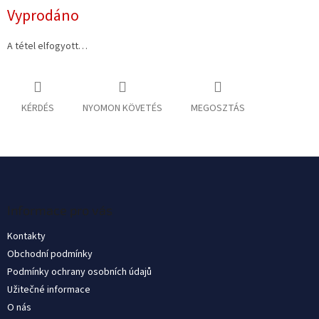
Egységár:
Vyprodáno
A tétel elfogyott…
KÉRDÉS
NYOMON KÖVETÉS
MEGOSZTÁS
L
á
b
l
Informace pro vás
é
Kontakty
c
Obchodní podmínky
Podmínky ochrany osobních údajů
Užitečné informace
O nás