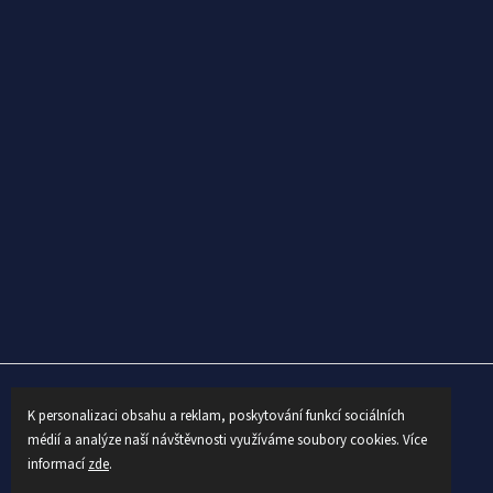
K personalizaci obsahu a reklam, poskytování funkcí sociálních
Shoptet készítette
médií a analýze naší návštěvnosti využíváme soubory cookies. Více
informací
zde
.
Copyright 2026
AUTEX
. Minden jog fenntartva.
Süti beállítások