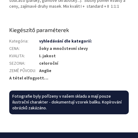
součástí (paruky, gumové škrabošky...). Slušný poměr kvality a
ceny, zajímavé druhy masek. Mix kvalit I + standard + II 1:1:1
Kiegészítő paraméterek
Kategória
:
vyhledávání dle kategorií:
CENA
:
žoky a množstevní slevy
KVALITA
:
I. jakost
SEZONA
:
celoroční
ZEMĚ PŮVODU
:
Anglie
A tétel elfogyott…
Fotografie byly pořízeny v našem skladu a mají pouze
ilustrační charakter - dokumentují vzorek balíku. Kopírování
obrázků zakázáno.
L