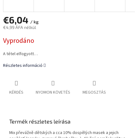
€6,04
/ kg
€4,99 ÁFA nélkül
Egységár:
Vyprodáno
A tétel elfogyott…
Részletes információ
KÉRDÉS
NYOMON KÖVETÉS
MEGOSZTÁS
Termék részletes leírása
Mix převážně dětských a cca 10% dospělých masek a jejich