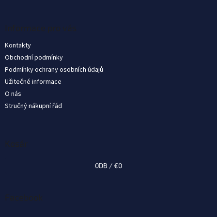
á
b
l
Informace pro vás
é
Kontakty
c
Obchodní podmínky
Podmínky ochrany osobních údajů
Užitečné informace
O nás
Stručný nákupní řád
Kosár
0
DB /
€0
Facebook