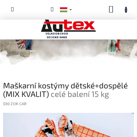
Ugrás
KOSÁR
a
fő
tartalomhoz
Maškarní kostýmy dětské+dospělé
(MIX KVALIT)
celé balení 15 kg
030 ZOK CAR