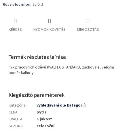
Részletes információ
KÉRDÉS
NYOMON KÖVETÉS
MEGOSZTÁS
Termék részletes leírása
mix pracovních oděvů KVALITA STANDARD, zachovalé, velkým
poměr kalhoty
Kiegészítő paraméterek
Kategória
:
vyhledávání dle kategorií:
CENA
:
pytle
KVALITA
:
I. jakost
SEZONA
:
celoroční