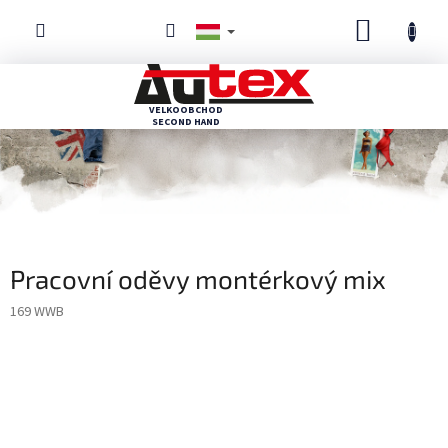
Ugrás
KOSÁR
a
fő
tartalomhoz
Pracovní oděvy montérkový mix
169 WWB