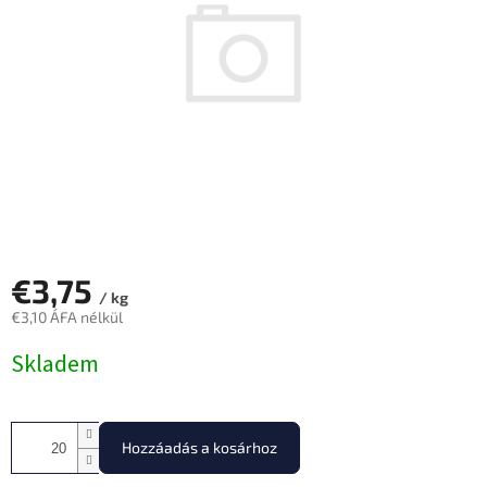
€3,75
/ kg
€3,10 ÁFA nélkül
Egységár:
Skladem
Hozzáadás a kosárhoz