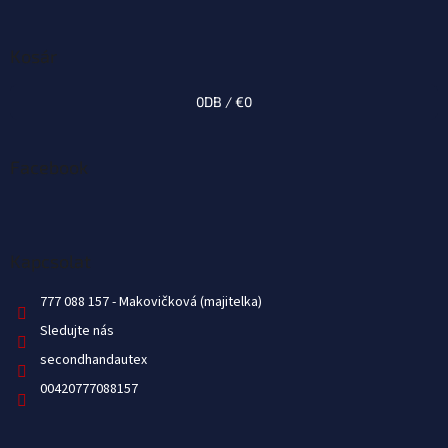
Kosár
0
DB /
€0
Facebook
Kapcsolat
777 088 157
Sledujte nás
secondhandautex
00420777088157