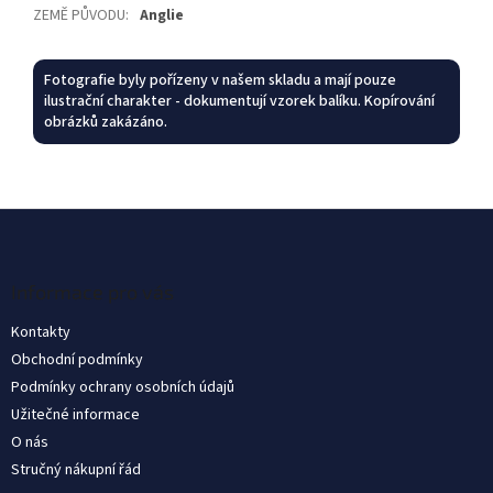
ZEMĚ PŮVODU
:
Anglie
Fotografie byly pořízeny v našem skladu a mají pouze
ilustrační charakter - dokumentují vzorek balíku. Kopírování
obrázků zakázáno.
L
á
b
l
Informace pro vás
é
Kontakty
c
Obchodní podmínky
Podmínky ochrany osobních údajů
Užitečné informace
O nás
Stručný nákupní řád